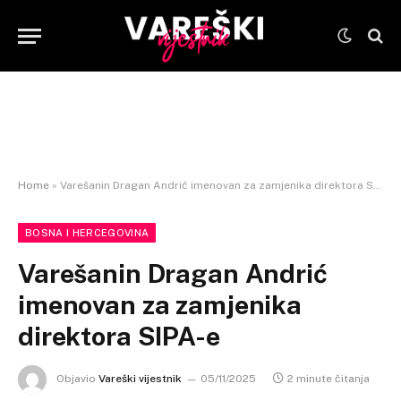
Home
»
Varešanin Dragan Andrić imenovan za zamjenika direktora SIPA-e
BOSNA I HERCEGOVINA
Varešanin Dragan Andrić
imenovan za zamjenika
direktora SIPA-e
Objavio
Vareški vijestnik
05/11/2025
2 minute čitanja