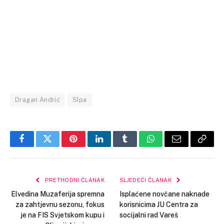
Dragan Andrić
SIpa
Facebook
Twitter
Pinterest
LinkedIn
Tumblr
WhatsApp
Email
Copy
Link
PRETHODNI ČLANAK
SLJEDEĆI ČLANAK
Elvedina Muzaferija spremna
Isplaćene novčane naknade
za zahtjevnu sezonu, fokus
korisnicima JU Centra za
je na FIS Svjetskom kupu i
socijalni rad Vareš