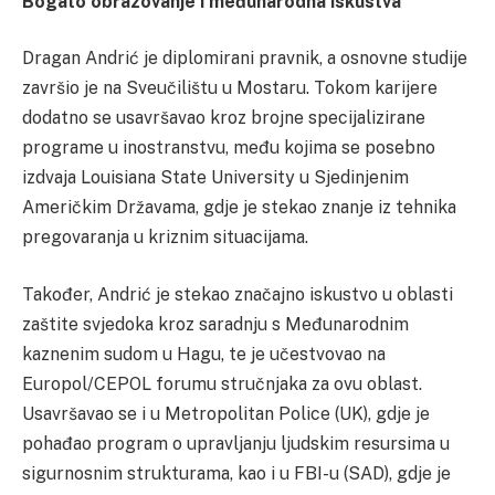
Bogato obrazovanje i međunarodna iskustva
Dragan Andrić je diplomirani pravnik, a osnovne studije
završio je na Sveučilištu u Mostaru. Tokom karijere
dodatno se usavršavao kroz brojne specijalizirane
programe u inostranstvu, među kojima se posebno
izdvaja Louisiana State University u Sjedinjenim
Američkim Državama, gdje je stekao znanje iz tehnika
pregovaranja u kriznim situacijama.
Također, Andrić je stekao značajno iskustvo u oblasti
zaštite svjedoka kroz saradnju s Međunarodnim
kaznenim sudom u Hagu, te je učestvovao na
Europol/CEPOL forumu stručnjaka za ovu oblast.
Usavršavao se i u Metropolitan Police (UK), gdje je
pohađao program o upravljanju ljudskim resursima u
sigurnosnim strukturama, kao i u FBI-u (SAD), gdje je