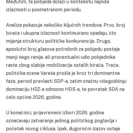
Međutim, ta pobjeda dolazi u kontekstu najniže
izlaznosti u posmatranom periodu.
Analiza pokazuje nekoliko ključnih trendova. Prvo, broj
birača i ukupna izlaznost kontinuirano opadaju, što
mijenja strukturu političke konkurencije. Drugo,
apsolutni broj glasova potrebnih za pobjedu postaje
manji nego ranije, ali procentualni udio pobjednika
raste zbog slabije mobilizacije ostalih birača. Treće,
politička scena Vareša prošla je kroz tri dominantne
faze, period prevlasti SDP-a, zatim snažnu višegodišnju
dominaciju HDZ-a odnosno HDS-a, te povratak SDA na
čelo općine 2026. godine.
U konačnici, prijevremeni izbori 2026. godine
označavaju zatvaranje jednog političkog poglavlja i
početak novog ciklusa. Ipak, dugoročni izazov ostaje