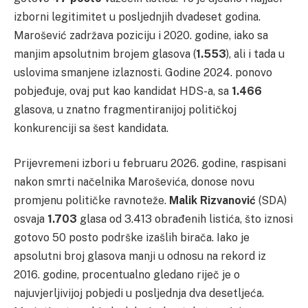
izborni legitimitet u posljednjih dvadeset godina.
Marošević zadržava poziciju i 2020. godine, iako sa
manjim apsolutnim brojem glasova (
1.553
), ali i tada u
uslovima smanjene izlaznosti. Godine 2024. ponovo
pobjeđuje, ovaj put kao kandidat HDS-a, sa
1.466
glasova, u znatno fragmentiranijoj političkoj
konkurenciji sa šest kandidata.
Prijevremeni izbori u februaru 2026. godine, raspisani
nakon smrti načelnika Maroševića, donose novu
promjenu političke ravnoteže.
Malik Rizvanović
(SDA)
osvaja
1.703
glasa od 3.413 obrađenih listića, što iznosi
gotovo 50 posto podrške izašlih birača. Iako je
apsolutni broj glasova manji u odnosu na rekord iz
2016. godine, procentualno gledano riječ je o
najuvjerljivijoj pobjedi u posljednja dva desetljeća.