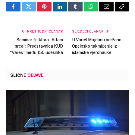
Facebook
Twitter
Pinterest
LinkedIn
Tumblr
WhatsApp
Email
Copy
Link
PRETHODNI ČLANAK
SLJEDEĆI ČLANAK
Seminar folklora „Ritam
U Vareš Majdanu održano
srca“: Predstavnica KUD
Općinsko takmičenje iz
“Vareš” među 150 učesnika
islamske vjeronauke
SLIČNE
OBJAVE