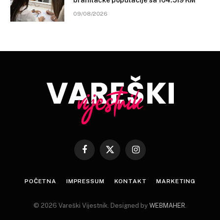
branilačke populacije sa 164.519 KM
09/08/2026
Facebook
X
Instagram
(Twitter)
POČETNA
IMPRESSUM
KONTAKT
MARKETING
© 2026 Vareški Vijestnik. Designed by
WEBMAHER
.