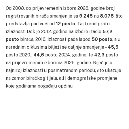
Od 2008. do prijevremenih izbora 2026. godine broj
registrovanih birača smanjen je sa
9.245
na
8.078
, što
predstavlja pad veći od
12 posto
. Taj trend prati i
izlaznost. Dok je 2012. godine na izbore izašlo
57,2
posto
birača, 2016. izlaznost pada ispod
50 posto
, a u
narednim ciklusima bilježi se daljnje smanjenje –
45,5
posto 2020.,
44,6
posto 2024. godine, te
42,3
posto
na prijevremenim izborima 2026. godine. Riječ je o
najnižoj izlaznosti u posmatranom periodu, što ukazuje
na zamor biračkog tijela, ali i demografske promjene
koje godinama pogađaju općinu.