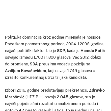
Politička dominacija kroz godine mijenjala je nosioce.
Početkom posmatranog perioda, 2004. i 2008. godine,
najjači politički faktor bio je
SDP
, kada je
Hamdo Fatić
osvajao između 1.700 i 1.800 glasova. Već 2012. dolazi
do promjene,
SDA
preuzima vodeću poziciju sa
Avdijom Kovačevićem
, koji osvaja 1.749 glasova u
izrazito konkurentnoj utrci tri jaka kandidata.
Izbori 2016. godine predstavljaju prekretnicu.
Zdravko
Marošević
(HDZ BiH) osvaja
2.045
glasova, što je
najviši pojedinačni rezultat u analiziranom periodu i
gotovo
47 posto
važećih listića. To je ujedno i najjači