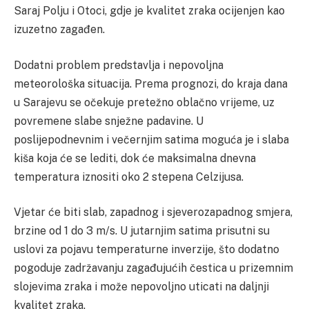
Saraj Polju i Otoci, gdje je kvalitet zraka ocijenjen kao
izuzetno zagađen.
Dodatni problem predstavlja i nepovoljna
meteorološka situacija. Prema prognozi, do kraja dana
u Sarajevu se očekuje pretežno oblačno vrijeme, uz
povremene slabe snježne padavine. U
poslijepodnevnim i večernjim satima moguća je i slaba
kiša koja će se lediti, dok će maksimalna dnevna
temperatura iznositi oko 2 stepena Celzijusa.
Vjetar će biti slab, zapadnog i sjeverozapadnog smjera,
brzine od 1 do 3 m/s. U jutarnjim satima prisutni su
uslovi za pojavu temperaturne inverzije, što dodatno
pogoduje zadržavanju zagađujućih čestica u prizemnim
slojevima zraka i može nepovoljno uticati na daljnji
kvalitet zraka.