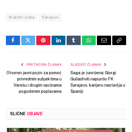
Kvalitet zraka
Sarajevo
Facebook
Twitter
Pinterest
LinkedIn
Tumblr
WhatsApp
Email
Copy
Link
PRETHODNI ČLANAK
SLJEDEĆI ČLANAK
Otvoren javni poziv za pomoć
Saga je završena: Giorgi
privrednim subjektima u
Guliashvili napustio FK
Varešu i drugim općinama
Sarajevo, karijeru nastavlja u
pogođenim poplavama
Španiji
SLIČNE
OBJAVE