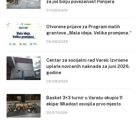
za još bolju povezanost Ponijera
07/08/2026
Otvorene prijave za Program malih
grantova „Mala ideja. Velika promjena.“
06/08/2026
Centar za socijalni rad Vareš: Izvršene
uplate novčanih naknada za juni 2026.
godine
05/08/2026
Basket 3×3 turnir u Varešu okupio 11
ekipa: Mladost osvojila prvo mjesto
30/07/2026