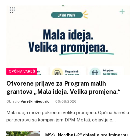
OPĆINA VAREŠ
Otvorene prijave za Program malih
grantova „Mala ideja. Velika promjena.“
Objavio
Vareški vijestnik
06/08/2026
Mala ideja može pokrenuti veliku promjenu. Općina Vareš u
partnerstvu sa kompanijom DPM Metali, objavljuje…
MSŠ „Nordbat-2“ objavila preliminarnu