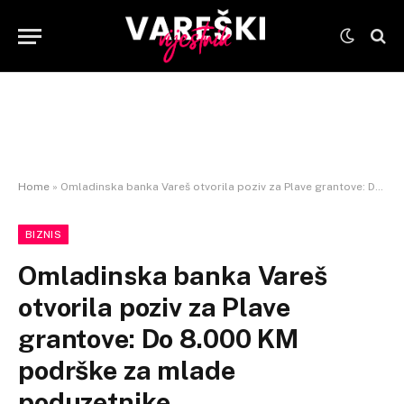
Home
»
Omladinska banka Vareš otvorila poziv za Plave grantove: Do 8.000 KM podrške za mlade poduzetnike
BIZNIS
Omladinska banka Vareš
otvorila poziv za Plave
grantove: Do 8.000 KM
podrške za mlade
poduzetnike