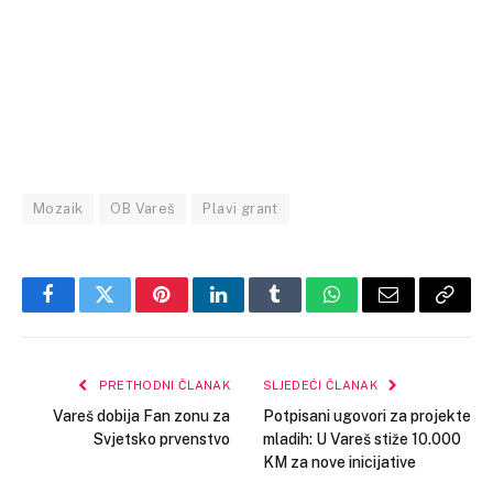
Mozaik
OB Vareš
Plavi grant
Facebook
Twitter
Pinterest
LinkedIn
Tumblr
WhatsApp
Email
Copy
Link
PRETHODNI ČLANAK
SLJEDEĆI ČLANAK
Vareš dobija Fan zonu za
Potpisani ugovori za projekte
Svjetsko prvenstvo
mladih: U Vareš stiže 10.000
KM za nove inicijative