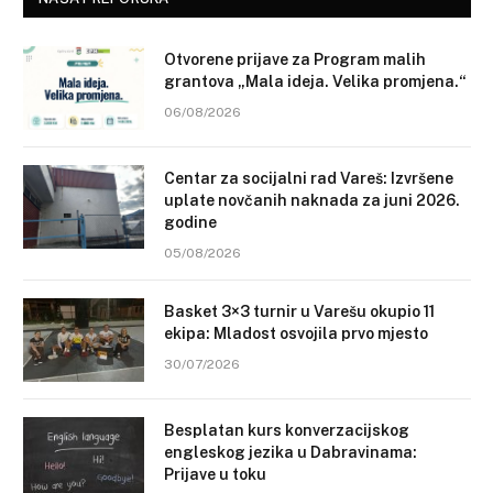
Otvorene prijave za Program malih
grantova „Mala ideja. Velika promjena.“
06/08/2026
Centar za socijalni rad Vareš: Izvršene
uplate novčanih naknada za juni 2026.
godine
05/08/2026
Basket 3×3 turnir u Varešu okupio 11
ekipa: Mladost osvojila prvo mjesto
30/07/2026
Besplatan kurs konverzacijskog
engleskog jezika u Dabravinama:
Prijave u toku