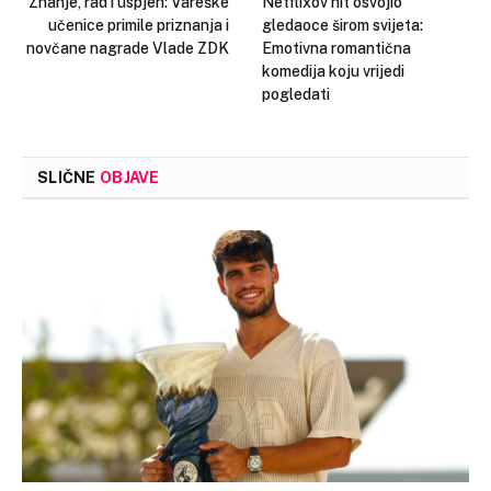
Znanje, rad i uspjeh: Vareške
Netflixov hit osvojio
učenice primile priznanja i
gledaoce širom svijeta:
novčane nagrade Vlade ZDK
Emotivna romantična
komedija koju vrijedi
pogledati
SLIČNE
OBJAVE