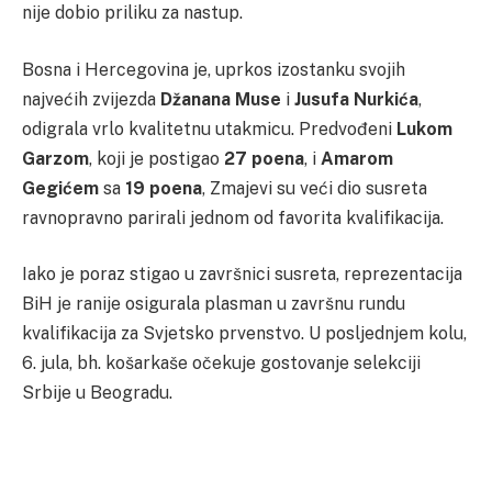
nije dobio priliku za nastup.
Bosna i Hercegovina je, uprkos izostanku svojih
najvećih zvijezda
Džanana Muse
i
Jusufa Nurkića
,
odigrala vrlo kvalitetnu utakmicu. Predvođeni
Lukom
Garzom
, koji je postigao
27 poena
, i
Amarom
Gegićem
sa
19 poena
, Zmajevi su veći dio susreta
ravnopravno parirali jednom od favorita kvalifikacija.
Iako je poraz stigao u završnici susreta, reprezentacija
BiH je ranije osigurala plasman u završnu rundu
kvalifikacija za Svjetsko prvenstvo. U posljednjem kolu,
6. jula, bh. košarkaše očekuje gostovanje selekciji
Srbije u Beogradu.