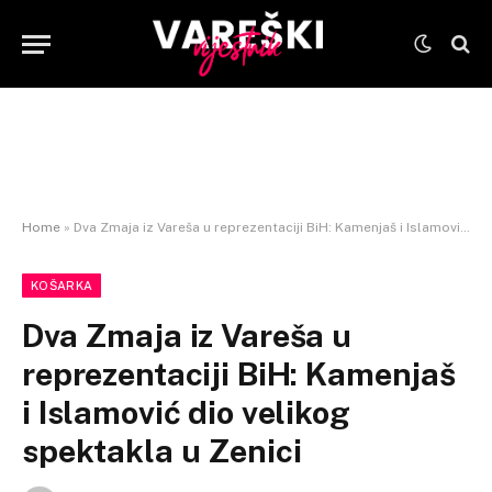
Home
»
Dva Zmaja iz Vareša u reprezentaciji BiH: Kamenjaš i Islamović dio velikog spektakla u Zenici
KOŠARKA
Dva Zmaja iz Vareša u
reprezentaciji BiH: Kamenjaš
i Islamović dio velikog
spektakla u Zenici