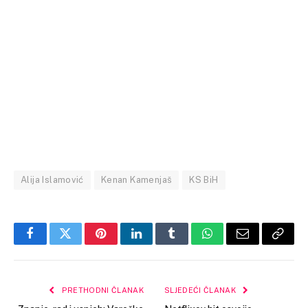
Alija Islamović
Kenan Kamenjaš
KS BiH
Facebook
Twitter
Pinterest
LinkedIn
Tumblr
WhatsApp
Email
Copy
Link
PRETHODNI ČLANAK
SLJEDEĆI ČLANAK