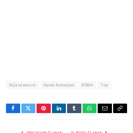
Alija Islamović
Kenan Kamenjaš
KSBiH
Top
Facebook
Twitter
Pinterest
LinkedIn
Tumblr
WhatsApp
Email
Copy
Link
PRETHODNI ČLANAK
SLJEDEĆI ČLANAK