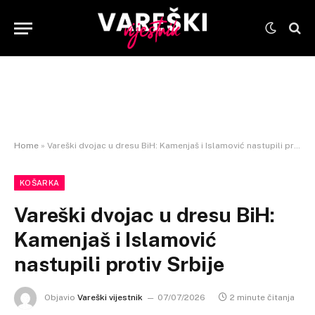
Home
»
Vareški dvojac u dresu BiH: Kamenjaš i Islamović nastupili protiv Srbije
KOŠARKA
Vareški dvojac u dresu BiH:
Kamenjaš i Islamović
nastupili protiv Srbije
Objavio
Vareški vijestnik
07/07/2026
2 minute čitanja