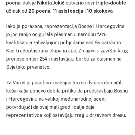
poena
, dok je
Nikola Jokić
ostvario novi
triple-double
učinak od
20 poena, 11 asistencija i 10 skokova
.
Iako je poražena, reprezentacija Bosne i Hercegovine
je još ranije osigurala plasman u narednu fazu
kvalifikacija zahvaljujući pobjedama nad Švicarskom.
Kao trećeplasirana ekipa grupe, Zmajevi u završni krug
prenose omjer
2:4
i nastavljaju borbu za plasman na
Svjetsko prvenstvo.
Za Vareš je posebno značajno što su dvojica domaćih
košarkaša ponovo dobila priliku da predstavljaju Bosnu
i Hercegovinu na velikoj međunarodnoj sceni,
potvrđujući da ovaj mali grad i dalje daje
reprezentativce koji ostavljaju trag u državnom dresu.