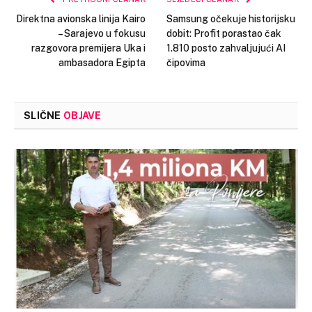
Direktna avionska linija Kairo
Samsung očekuje historijsku
– Sarajevo u fokusu
dobit: Profit porastao čak
razgovora premijera Uka i
1.810 posto zahvaljujući AI
ambasadora Egipta
čipovima
SLIČNE
OBJAVE