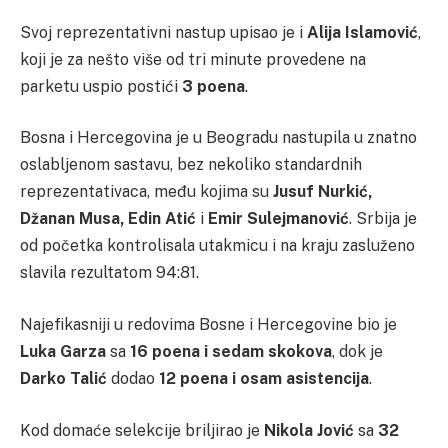
Svoj reprezentativni nastup upisao je i
Alija Islamović
,
koji je za nešto više od tri minute provedene na
parketu uspio postići
3 poena
.
Bosna i Hercegovina je u Beogradu nastupila u znatno
oslabljenom sastavu, bez nekoliko standardnih
reprezentativaca, među kojima su
Jusuf Nurkić,
Džanan Musa, Edin Atić
i
Emir Sulejmanović
. Srbija je
od početka kontrolisala utakmicu i na kraju zasluženo
slavila rezultatom 94:81.
Najefikasniji u redovima Bosne i Hercegovine bio je
Luka Garza
sa
16 poena i sedam skokova
, dok je
Darko Talić
dodao
12 poena i osam asistencija
.
Kod domaće selekcije briljirao je
Nikola Jović
sa
32