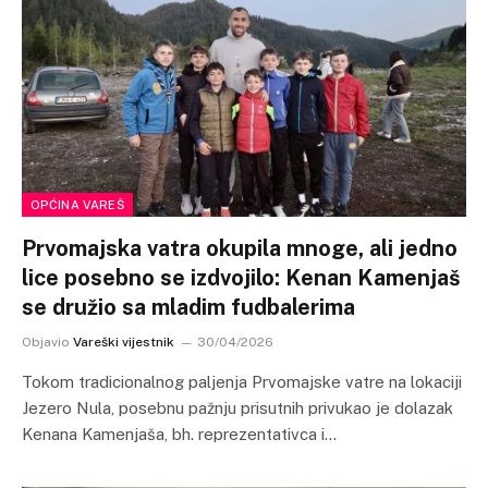
OPĆINA VAREŠ
Prvomajska vatra okupila mnoge, ali jedno
lice posebno se izdvojilo: Kenan Kamenjaš
se družio sa mladim fudbalerima
Objavio
Vareški vijestnik
30/04/2026
Tokom tradicionalnog paljenja Prvomajske vatre na lokaciji
Jezero Nula, posebnu pažnju prisutnih privukao je dolazak
Kenana Kamenjaša, bh. reprezentativca i…