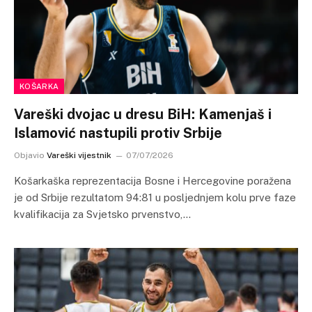
KOŠARKA
Vareški dvojac u dresu BiH: Kamenjaš i
Islamović nastupili protiv Srbije
Objavio
Vareški vijestnik
07/07/2026
Košarkaška reprezentacija Bosne i Hercegovine poražena
je od Srbije rezultatom 94:81 u posljednjem kolu prve faze
kvalifikacija za Svjetsko prvenstvo,…