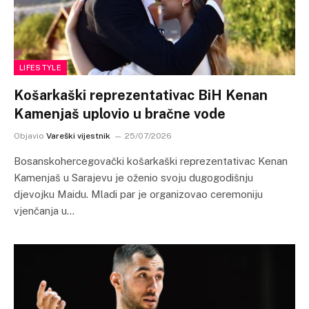
LIFESTYLE
Košarkaški reprezentativac BiH Kenan
Kamenjaš uplovio u bračne vode
Objavio
Vareški vijestnik
25/07/2026
Bosanskohercegovački košarkaški reprezentativac Kenan
Kamenjaš u Sarajevu je oženio svoju dugogodišnju
djevojku Maidu. Mladi par je organizovao ceremoniju
vjenčanja u…