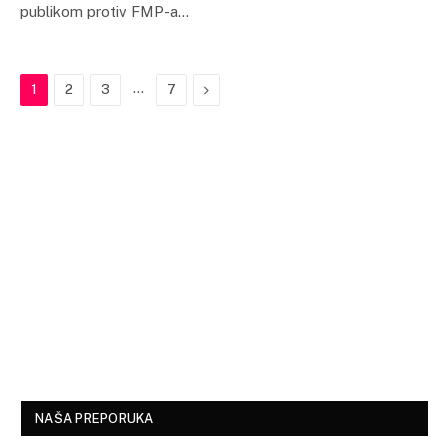
publikom protiv FMP-a…
…
Next
1
2
3
7
NAŠA PREPORUKA