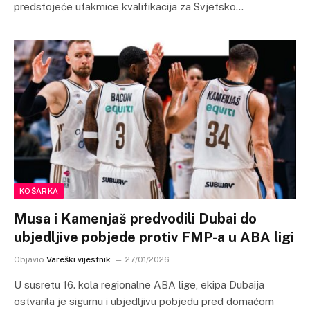
predstojeće utakmice kvalifikacija za Svjetsko…
KOŠARKA
Musa i Kamenjaš predvodili Dubai do
ubjedljive pobjede protiv FMP-a u ABA ligi
Objavio
Vareški vijestnik
27/01/2026
U susretu 16. kola regionalne ABA lige, ekipa Dubaija
ostvarila je sigurnu i ubjedljivu pobjedu pred domaćom