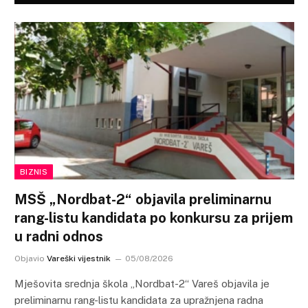
BIZNIS
MSŠ „Nordbat-2“ objavila preliminarnu
rang-listu kandidata po konkursu za prijem
u radni odnos
Objavio
Vareški vijestnik
05/08/2026
Mješovita srednja škola „Nordbat-2“ Vareš objavila je
preliminarnu rang-listu kandidata za upražnjena radna