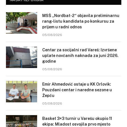
MSŠ „Nordbat-2“ objavila preliminarnu
rang-listu kandidata po konkursu za
prijem u radni odnos
05/08/2026
Centar za socijalni rad Vareš: Izvršene
uplate novčanih naknada za juni 2026.
godine
05/08/2026
Emir Ahmedović ostaje u KK Orlovik:
Pouzdani centar i naredne sezone u
Žepču
05/08/2026
Basket 3×3 turnir u Varešu okupio 11
ekipa: Mladost osvojila prvo mjesto