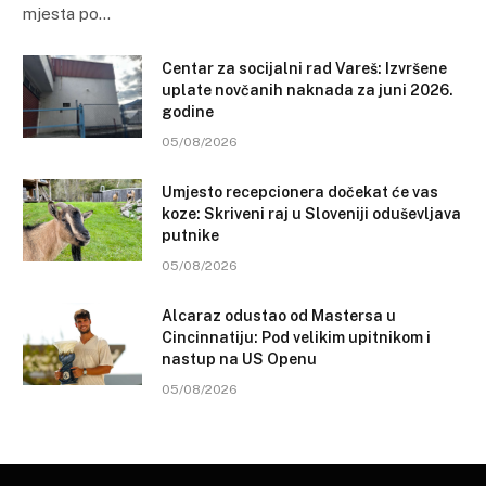
mjesta po…
Centar za socijalni rad Vareš: Izvršene
uplate novčanih naknada za juni 2026.
godine
05/08/2026
Umjesto recepcionera dočekat će vas
koze: Skriveni raj u Sloveniji oduševljava
putnike
05/08/2026
Alcaraz odustao od Mastersa u
Cincinnatiju: Pod velikim upitnikom i
nastup na US Openu
05/08/2026