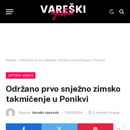
Home
»
Održano prvo snježno zimsko takmičenje u Ponikvi
OPĆINA VAREŠ
Održano prvo snježno zimsko
takmičenje u Ponikvi
Objavio
Vareški vijestnik
21/01/2024
2 minute čitanja