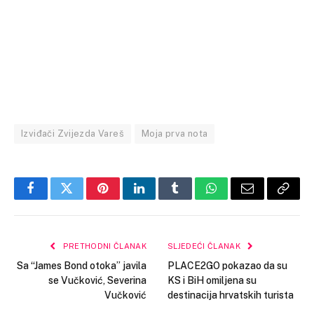
Izviđači Zvijezda Vareš
Moja prva nota
Facebook
Twitter
Pinterest
LinkedIn
Tumblr
WhatsApp
Email
Copy
Link
PRETHODNI ČLANAK
SLJEDEĆI ČLANAK
Sa “James Bond otoka” javila
PLACE2GO pokazao da su
se Vučković, Severina
KS i BiH omiljena su
Vučković
destinacija hrvatskih turista