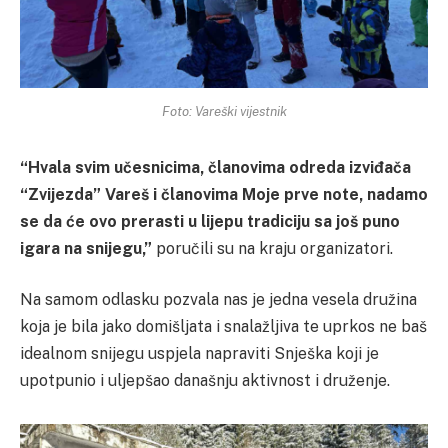
Foto: Vareški vijestnik
“Hvala svim učesnicima, članovima odreda izviđača
“Zvijezda” Vareš i članovima Moje prve note, nadamo
se da će ovo prerasti u lijepu tradiciju sa još puno
igara na snijegu,”
poručili su na kraju organizatori.
Na samom odlasku pozvala nas je jedna vesela družina
koja je bila jako domišljata i snalažljiva te uprkos ne baš
idealnom snijegu uspjela napraviti Snješka koji je
upotpunio i uljepšao današnju aktivnost i druženje.