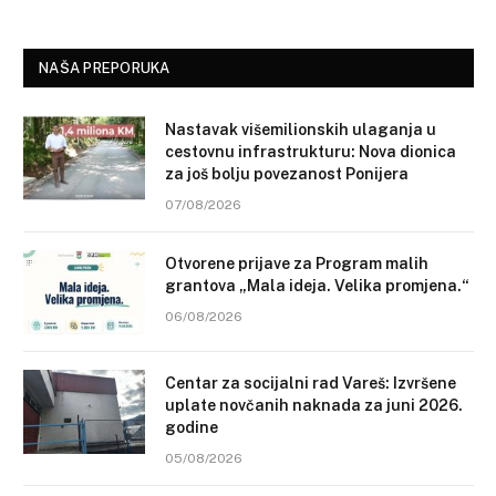
NAŠA PREPORUKA
Nastavak višemilionskih ulaganja u
cestovnu infrastrukturu: Nova dionica
za još bolju povezanost Ponijera
07/08/2026
Otvorene prijave za Program malih
grantova „Mala ideja. Velika promjena.“
06/08/2026
Centar za socijalni rad Vareš: Izvršene
uplate novčanih naknada za juni 2026.
godine
05/08/2026