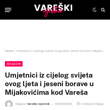
Home
»
Umjetnici iz cijelog svijeta ovog ljeta i jeseni borave u Mijakovićima kod Vareša
MAGAZIN
Umjetnici iz cijelog svijeta
ovog ljeta i jeseni borave u
Mijakovićima kod Vareša
Objavio
Vareški vijestnik
09/06/2026
2 minute čitanja