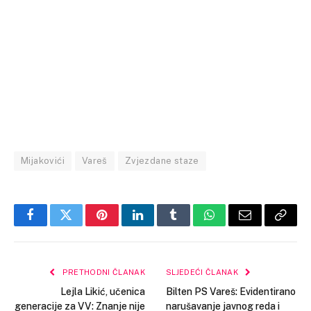
Mijakovići
Vareš
Zvjezdane staze
Facebook
Twitter
Pinterest
LinkedIn
Tumblr
WhatsApp
Email
Copy
Link
PRETHODNI ČLANAK
SLJEDEĆI ČLANAK
Lejla Likić, učenica
Bilten PS Vareš: Evidentirano
generacije za VV: Znanje nije
narušavanje javnog reda i