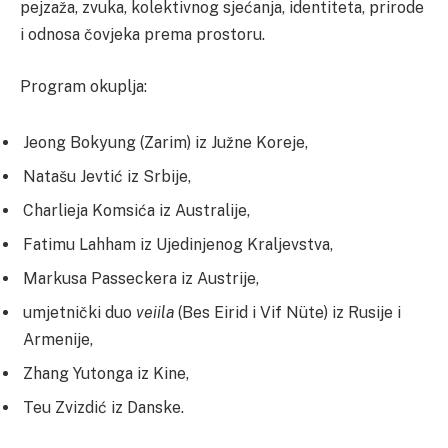
pejzaža, zvuka, kolektivnog sjećanja, identiteta, prirode
i odnosa čovjeka prema prostoru.
Program okuplja:
Jeong Bokyung (Zarim) iz Južne Koreje,
Natašu Jevtić iz Srbije,
Charlieja Komsića iz Australije,
Fatimu Lahham iz Ujedinjenog Kraljevstva,
Markusa Passeckera iz Austrije,
umjetnički duo
veiila
(Bes Eirid i Vif Nüte) iz Rusije i
Armenije,
Zhang Yutonga iz Kine,
Teu Zvizdić iz Danske.