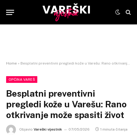
Home
»
Besplatni preventivni pregledi kože u Varešu: Rano otkrivanje može spasiti život
OPĆINA VAREŠ
Besplatni preventivni
pregledi kože u Varešu: Rano
otkrivanje može spasiti život
Objavio
Vareški vijestnik
07/05/2026
1 minuta čitanja