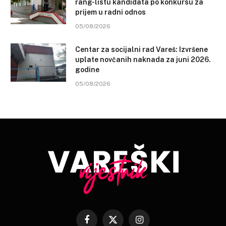
rang-listu kandidata po konkursu za
prijem u radni odnos
05/08/2026
Centar za socijalni rad Vareš: Izvršene
uplate novčanih naknada za juni 2026.
godine
05/08/2026
Facebook
X
Instagram