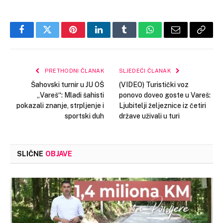
Facebook
Twitter
Pinterest
LinkedIn
Tumblr
WhatsApp
Email
Copy
Link
PRETHODNI ČLANAK
SLJEDEĆI ČLANAK
Šahovski turnir u JU OŠ
(VIDEO) Turistički voz
„Vareš“: Mladi šahisti
ponovo doveo goste u Vareš:
pokazali znanje, strpljenje i
Ljubitelji željeznice iz četiri
sportski duh
države uživali u turi
SLIČNE
OBJAVE