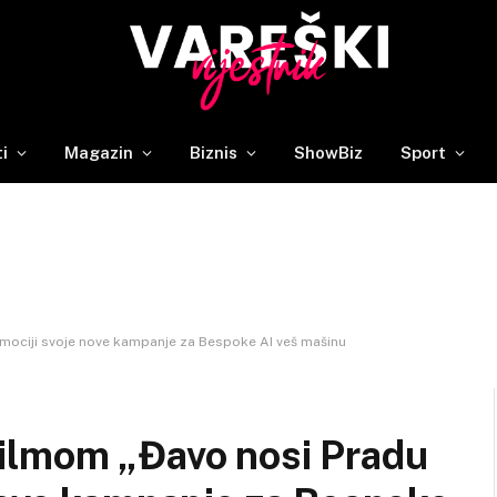
ti
Magazin
Biznis
ShowBiz
Sport
mociji svoje nove kampanje za Bespoke AI veš mašinu
ilmom „Đavo nosi Pradu