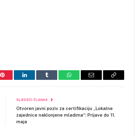
Pinterest
LinkedIn
Tumblr
WhatsApp
Email
Copy
Link
SLJEDEĆI ČLANAK
Otvoren javni poziv za certifikaciju „Lokalne
zajednice naklonjene mladima“: Prijave do 11.
maja