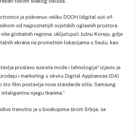
otreban tokom svakog ciklusa.
ronics je pokrenuo veliku DOOH (digital out-of-
jednom od najpoznatijih svjetskih oglasnih prostora.
više globalnih regiona, uključujući Južnu Koreju, gdje
talnih ekrana na prometnim lokacijama u Seulu, kao
avlja proslavu susreta mode i tehnologije” izjavio je
 prodaju i marketing u okviru Digital Appliances (DA)
 što film postavlja nove standarde stila, Samsung
inteligentnu njegu tkanina.”
dios trenutno je u bioskopima širom Srbije, sa