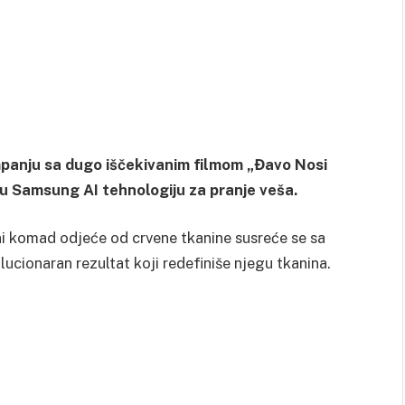
mpanju sa dugo iščekivanim filmom „Đavo Nosi
iju Samsung AI tehnologiju za pranje veša.
 komad odjeće od crvene tkanine susreće se sa
cionaran rezultat koji redefiniše njegu tkanina.