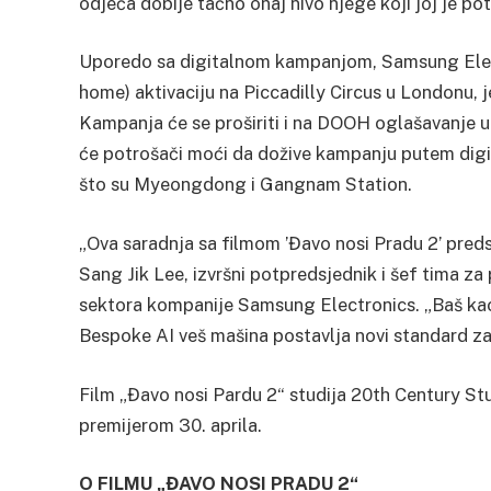
odjeća dobije tačno onaj nivo njege koji joj je p
Uporedo sa digitalnom kampanjom, Samsung Elect
home) aktivaciju na Piccadilly Circus u Londonu, 
Kampanja će se proširiti i na DOOH oglašavanje u 
će potrošači moći da dožive kampanju putem digi
što su Myeongdong i Gangnam Station.
„Ova saradnja sa filmom ’Đavo nosi Pradu 2’ predst
Sang Jik Lee, izvršni potpredsjednik i šef tima za
sektora kompanije Samsung Electronics. „Baš kao
Bespoke AI veš mašina postavlja novi standard za 
Film „Đavo nosi Pardu 2“ studija 20th Century Stu
premijerom 30. aprila.
O FILMU „ĐAVO NOSI PRADU 2“