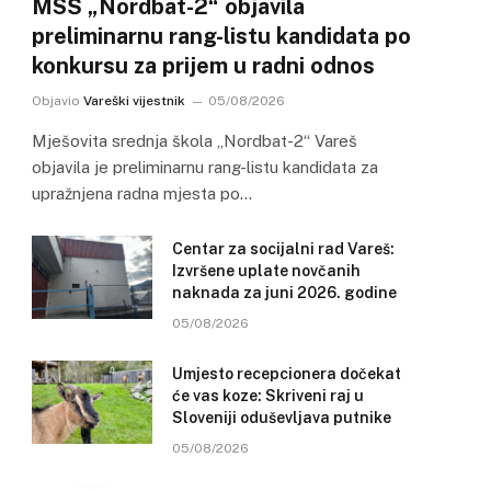
MSŠ „Nordbat-2“ objavila
preliminarnu rang-listu kandidata po
konkursu za prijem u radni odnos
Objavio
Vareški vijestnik
05/08/2026
Mješovita srednja škola „Nordbat-2“ Vareš
objavila je preliminarnu rang-listu kandidata za
upražnjena radna mjesta po…
Centar za socijalni rad Vareš:
Izvršene uplate novčanih
naknada za juni 2026. godine
05/08/2026
Umjesto recepcionera dočekat
će vas koze: Skriveni raj u
Sloveniji oduševljava putnike
05/08/2026