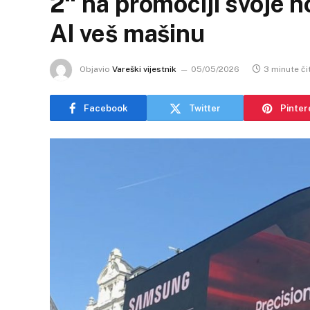
2“ na promociji svoje 
AI veš mašinu
Objavio
Vareški vijestnik
05/05/2026
3 minute či
Facebook
Twitter
Pinter