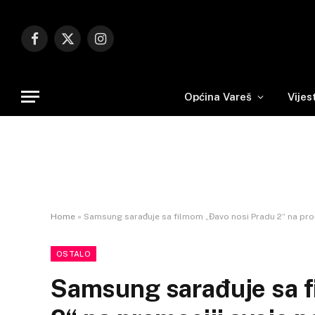
Facebook
X
Instagram
(Twitter)
Općina Vareš
Vijes
Home
»
Samsung sarađuje sa filmom „Đavo nosi Pradu 2“ na pro
OSTALO
Samsung sarađuje sa f