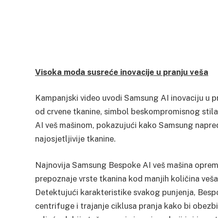
Visoka moda susreće inovacije u pranju veša
Kampanjski video uvodi Samsung AI inovaciju u pr
od crvene tkanine, simbol beskompromisnog stila,
AI veš mašinom, pokazujući kako Samsung napredn
najosjetljivije tkanine.
Najnovija Samsung Bespoke AI veš mašina opreml
prepoznaje vrste tkanina kod manjih količina veša
Detektujući karakteristike svakog punjenja, Besp
centrifuge i trajanje ciklusa pranja kako bi obezbi