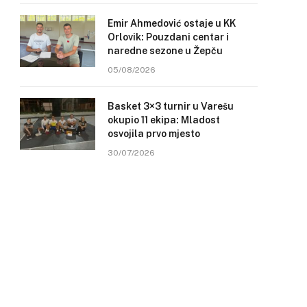
Emir Ahmedović ostaje u KK
Orlovik: Pouzdani centar i
naredne sezone u Žepču
05/08/2026
Basket 3×3 turnir u Varešu
okupio 11 ekipa: Mladost
osvojila prvo mjesto
30/07/2026