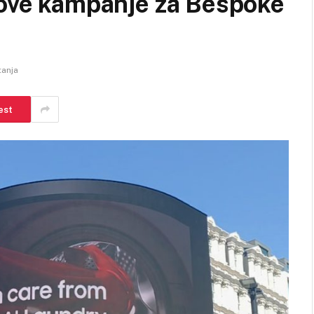
nove kampanje za Bespoke
tanja
est