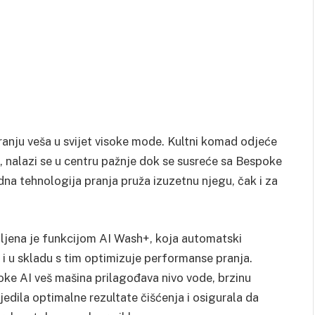
anju veša u svijet visoke mode. Kultni komad odjeće
 nalazi se u centru pažnje dok se susreće sa Bespoke
a tehnologija pranja pruža izuzetnu njegu, čak i za
jena je funkcijom AI Wash+, koja automatski
 i u skladu s tim optimizuje performanse pranja.
oke AI veš mašina prilagođava nivo vode, brzinu
jedila optimalne rezultate čišćenja i osigurala da