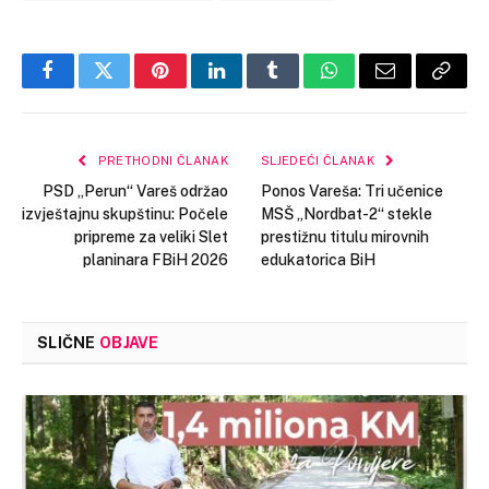
Facebook
Twitter
Pinterest
LinkedIn
Tumblr
WhatsApp
Email
Copy
Link
PRETHODNI ČLANAK
SLJEDEĆI ČLANAK
PSD „Perun“ Vareš održao
Ponos Vareša: Tri učenice
izvještajnu skupštinu: Počele
MSŠ „Nordbat-2“ stekle
pripreme za veliki Slet
prestižnu titulu mirovnih
planinara FBiH 2026
edukatorica BiH
SLIČNE
OBJAVE