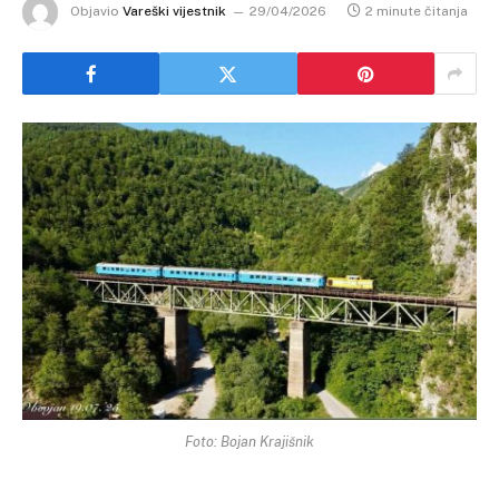
Objavio
Vareški vijestnik
29/04/2026
2 minute čitanja
Foto: Bojan Krajišnik