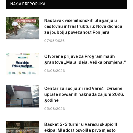
NAŠA PREPORUKA
Nastavak višemilionskih ulaganja u
cestovnu infrastrukturu: Nova dionica
za još bolju povezanost Ponijera
07/08/2026
Otvorene prijave za Program malih
grantova „Mala ideja. Velika promjena.“
06/08/2026
Centar za socijalni rad Vareš: Izvršene
uplate novčanih naknada za juni 2026.
godine
05/08/2026
Basket 3×3 turnir u Varešu okupio 11
ekipa: Mladost osvojila prvo mjesto