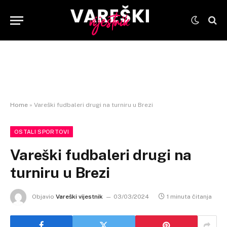
Home
»
Vareški fudbaleri drugi na turniru u Brezi
OSTALI SPORTOVI
Vareški fudbaleri drugi na
turniru u Brezi
Objavio
Vareški vijestnik
03/03/2024
1 minuta čitanja