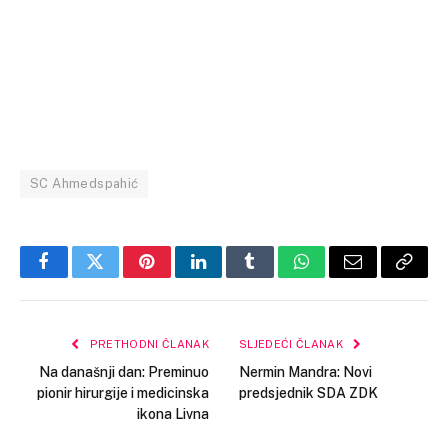
SC Ahmedspahić
Facebook
Twitter
Pinterest
LinkedIn
Tumblr
WhatsApp
Email
Copy
Link
PRETHODNI ČLANAK
SLJEDEĆI ČLANAK
Na današnji dan: Preminuo
Nermin Mandra: Novi
pionir hirurgije i medicinska
predsjednik SDA ZDK
ikona Livna