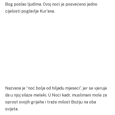
Bog poslao ljudima. Ovoj noći je posvećeno jedno
cijelosti poglavlje Kur'ana.
Nazvana je “noć bolja od hiljadu mjeseci”, jer se vjeruje
da u njoj silaze meleki. U Noći kadr, muslimani mole za
oprost svojih grijeha i traže milost Božiju na oba
svijeta.