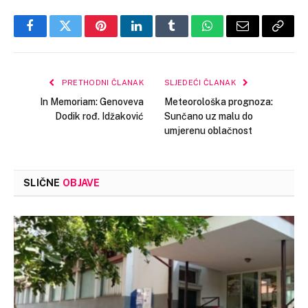
Facebook
Twitter
Pinterest
LinkedIn
Tumblr
WhatsApp
Email
Copy
Link
PRETHODNI ČLANAK
SLJEDEĆI ČLANAK
In Memoriam: Genoveva
Meteorološka prognoza:
Dodik rođ. Idžaković
Sunčano uz malu do
umjerenu oblačnost
SLIČNE
OBJAVE