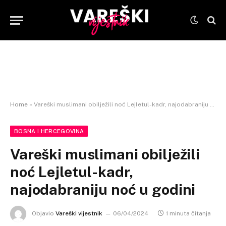
Home
»
Vareški muslimani obilježili noć Lejletul-kadr, najodabraniju noć u godini
BOSNA I HERCEGOVINA
Vareški muslimani obilježili
noć Lejletul-kadr,
najodabraniju noć u godini
Objavio
Vareški vijestnik
06/04/2024
1 minuta čitanja