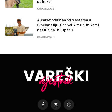
putnike
05/08/2026
Alcaraz odustao od Mastersa u
Cincinnatiju: Pod velikim upitnikom i
nastup na US Openu
05/08/2026
Facebook
X
Instagram
(Twitter)