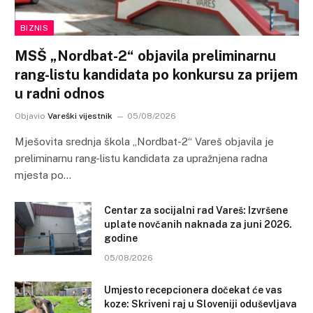
BIZNIS
MSŠ „Nordbat-2“ objavila preliminarnu
rang-listu kandidata po konkursu za prijem
u radni odnos
Objavio
Vareški vijestnik
05/08/2026
Mješovita srednja škola „Nordbat-2“ Vareš objavila je
preliminarnu rang-listu kandidata za upražnjena radna
mjesta po…
Centar za socijalni rad Vareš: Izvršene
uplate novčanih naknada za juni 2026.
godine
05/08/2026
Umjesto recepcionera dočekat će vas
koze: Skriveni raj u Sloveniji oduševljava