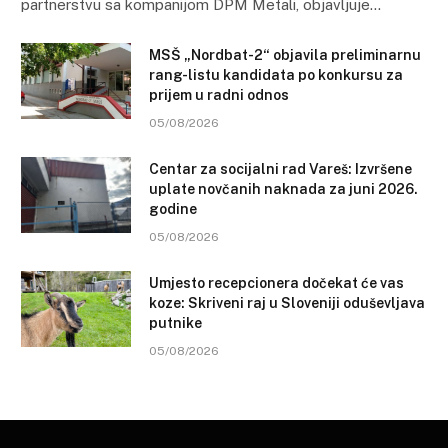
partnerstvu sa kompanijom DPM Metali, objavljuje…
MSŠ „Nordbat-2“ objavila preliminarnu
rang-listu kandidata po konkursu za
prijem u radni odnos
05/08/2026
Centar za socijalni rad Vareš: Izvršene
uplate novčanih naknada za juni 2026.
godine
05/08/2026
Umjesto recepcionera dočekat će vas
koze: Skriveni raj u Sloveniji oduševljava
putnike
05/08/2026