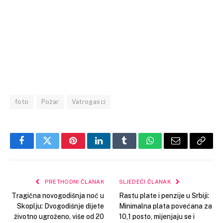
foto
Požar
Vatrogasci
Facebook
Twitter
Pinterest
LinkedIn
Tumblr
WhatsApp
Email
Copy
Link
PRETHODNI ČLANAK
SLJEDEĆI ČLANAK
Tragična novogodišnja noć u
Rastu plate i penzije u Srbiji:
Skoplju: Dvogodišnje dijete
Minimalna plata povećana za
životno ugroženo, više od 20
10,1 posto, mijenjaju se i