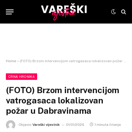
Home
»
(FOTO) Brzom intervencijom vatrogasaca lokalizovan požar u Dabravinama
CRNA HRONIKA
(FOTO) Brzom intervencijom
vatrogasaca lokalizovan
požar u Dabravinama
Objavio
Vareški vijestnik
01/01/2026
1 minuta čitanja