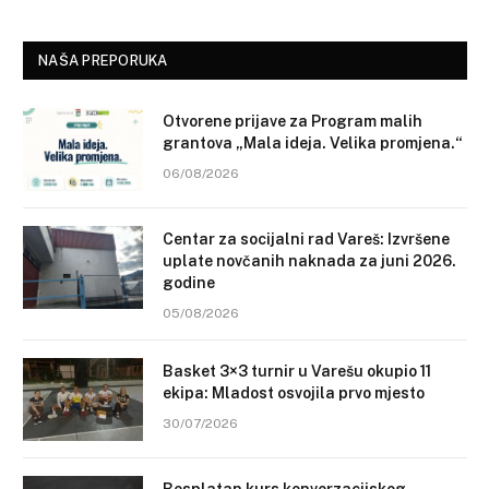
NAŠA PREPORUKA
Otvorene prijave za Program malih
grantova „Mala ideja. Velika promjena.“
06/08/2026
Centar za socijalni rad Vareš: Izvršene
uplate novčanih naknada za juni 2026.
godine
05/08/2026
Basket 3×3 turnir u Varešu okupio 11
ekipa: Mladost osvojila prvo mjesto
30/07/2026
Besplatan kurs konverzacijskog