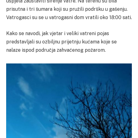
uspjela zaustaviti širenje vatre. Na terenu su bila
prisutna i tri šumara koji su pružili podršku u gašenju.
Vatrogasci su se u vatrogasni dom vratili oko 18:00 sati.
Kako se navodi, jak vjetar i veliki vatreni pojas
predstavljali su ozbiljnu prijetnju kućama koje se
nalaze ispod područja zahvaćenog požarom.