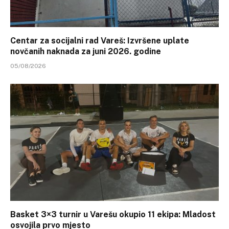
Centar za socijalni rad Vareš: Izvršene uplate
novčanih naknada za juni 2026. godine
05/08/2026
Basket 3×3 turnir u Varešu okupio 11 ekipa: Mladost
osvojila prvo mjesto