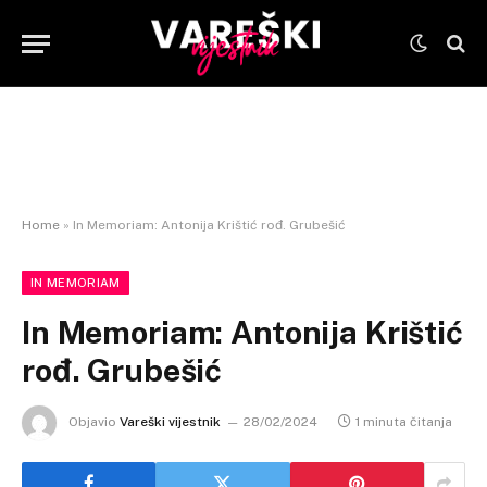
Home
»
In Memoriam: Antonija Krištić rođ. Grubešić
IN MEMORIAM
In Memoriam: Antonija Krištić
rođ. Grubešić
Objavio
Vareški vijestnik
28/02/2024
1 minuta čitanja