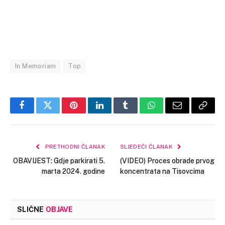
In Memoriam
Top
Facebook
Twitter
Pinterest
LinkedIn
Tumblr
WhatsApp
Email
Copy
Link
PRETHODNI ČLANAK
SLJEDEĆI ČLANAK
OBAVIJEST: Gdje parkirati 5.
(VIDEO) Proces obrade prvog
marta 2024. godine
koncentrata na Tisovcima
SLIČNE
OBJAVE