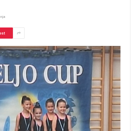
anja
est