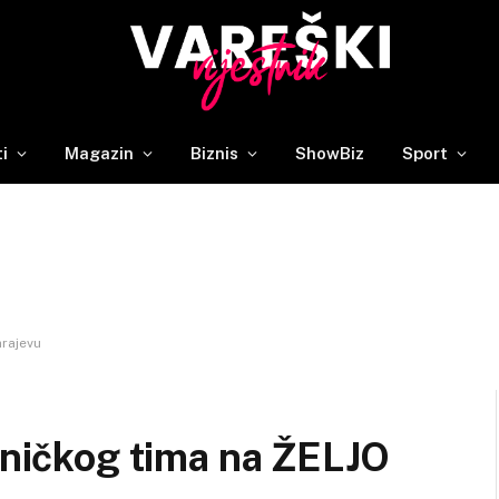
ti
Magazin
Biznis
ShowBiz
Sport
arajevu
edničkog tima na ŽELJO