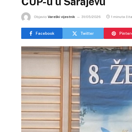
CUP-u u Sarajevu
Objavio
Vareški vijestnik
31/05/2026
1 minuta čit
Facebook
Twitter
Pinter