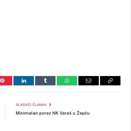
Pinterest
LinkedIn
Tumblr
WhatsApp
Email
Copy
Link
SLJEDEĆI ČLANAK
Minimalan poraz NK Vareš u Žepču