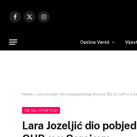
Facebook
X
Instagram
(Twitter)
Općina Vareš
Vijes
Home
»
Lara Jozeljić dio pobjedničkog tima na ŽELJO CUP-u u S
OSTALI SPORTOVI
Lara Jozeljić dio pobj