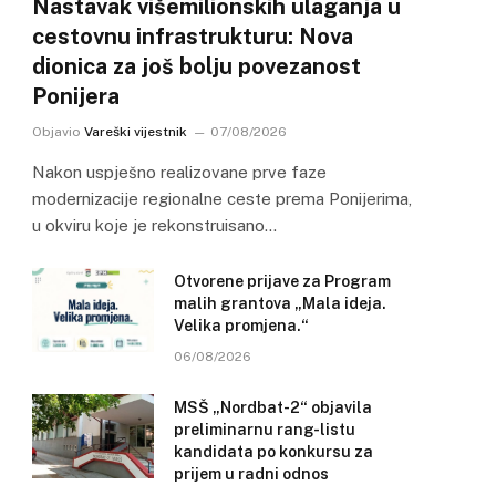
Nastavak višemilionskih ulaganja u
cestovnu infrastrukturu: Nova
dionica za još bolju povezanost
Ponijera
Objavio
Vareški vijestnik
07/08/2026
Nakon uspješno realizovane prve faze
modernizacije regionalne ceste prema Ponijerima,
u okviru koje je rekonstruisano…
Otvorene prijave za Program
malih grantova „Mala ideja.
Velika promjena.“
06/08/2026
MSŠ „Nordbat-2“ objavila
preliminarnu rang-listu
kandidata po konkursu za
prijem u radni odnos