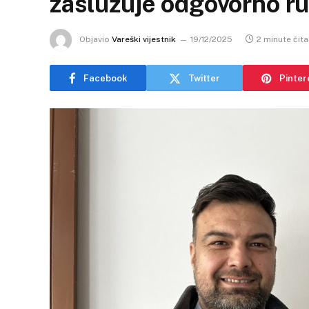
zaslužuje odgovorno r
Objavio
Vareški vijestnik
19/12/2025
2 minute čita
Facebook
Twitter
Pinter