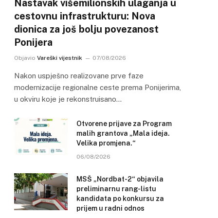
Nastavak višemilionskih ulaganja u
cestovnu infrastrukturu: Nova
dionica za još bolju povezanost
Ponijera
Objavio
Vareški vijestnik
07/08/2026
Nakon uspješno realizovane prve faze
modernizacije regionalne ceste prema Ponijerima,
u okviru koje je rekonstruisano…
Otvorene prijave za Program
malih grantova „Mala ideja.
Velika promjena.“
06/08/2026
MSŠ „Nordbat-2“ objavila
preliminarnu rang-listu
kandidata po konkursu za
prijem u radni odnos