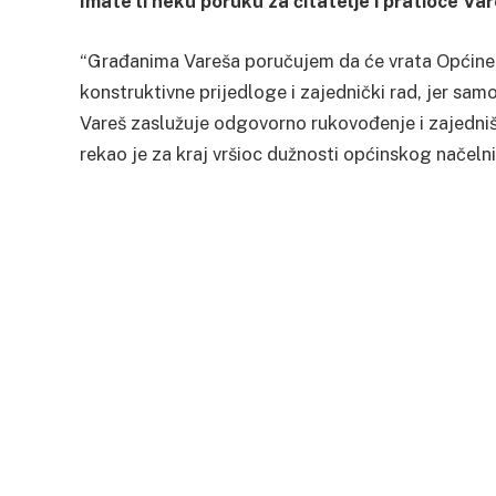
Imate li neku poruku za čitatelje i pratioce Va
“Građanima Vareša poručujem da će vrata Općine b
konstruktivne prijedloge i zajednički rad, jer sam
Vareš zaslužuje odgovorno rukovođenje i zajedništ
rekao je za kraj vršioc dužnosti općinskog načeln