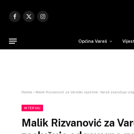
Facebook
X
Instagram
(Twitter)
Općina Vareš
Vijes
Home
»
Malik Rizvanović za Vareški vijestnik: Vareš zaslužuje 
INTERVJU
Malik Rizvanović za Var