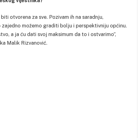
reškog vijestnika?
iti otvorena za sve. Pozivam ih na saradnju,
o zajedno možemo graditi bolju i perspektivniju općinu.
vo, a ja ću dati svoj maksimum da to i ostvarimo”,
ika Malik Rizvanović.