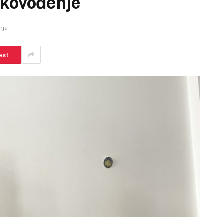
ukovođenje
nja
est