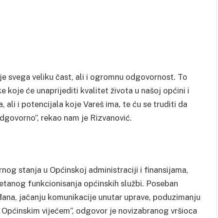
ije svega veliku čast, ali i ogromnu odgovornost. To
e koje će unaprijediti kvalitet života u našoj općini i
 ali i potencijala koje Vareš ima, te ću se truditi da
dgovorno”, rekao nam je Rizvanović.
rnog stanja u Općinskoj administraciji i finansijama,
etanog funkcionisanja općinskih službi. Poseban
rađana, jačanju komunikacije unutar uprave, poduzimanju
a Općinskim vijećem”, odgovor je novizabranog vršioca