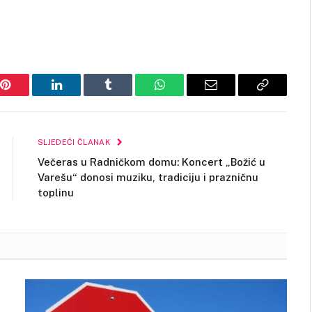
Pinterest
LinkedIn
Tumblr
WhatsApp
Email
Copy
Link
SLJEDEĆI ČLANAK
Večeras u Radničkom domu: Koncert „Božić u
Varešu“ donosi muziku, tradiciju i prazničnu
toplinu