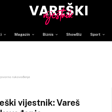
ti
Magazin
Biznis
ShowBiz
Sport
odgovorno rukovođenje
eški vijestnik: Vareš