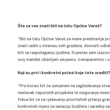
Šta za vas znači biti na čelu Općine Vareš?
“Biti na čelu Općine Vareš za mene predstavlja pr
znači raditi u interesu svih građana, donositi odluk
biti na raspolaganju ljudima. Svjestan sam izazova,
svoj mandat obavljam savjesno, transparentno i o
Koji su prvi i konkretni potezi koje ćete uraditi?
“Prvi koraci bit će usmjereni na sagledavanje stva
nastavak započetih projekata te osiguranje nesm
fokus bit će na rješavanju prioritetnih pitanja g
konkretnih mjera za sanaciju budžeta i saradnji s