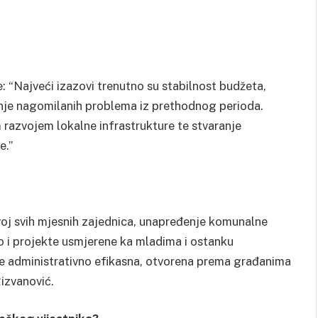
: “Najveći izazovi trenutno su stabilnost budžeta,
vanje nagomilanih problema iz prethodnog perioda.
 razvojem lokalne infrastrukture te stvaranje
e.”
voj svih mjesnih zajednica, unapređenje komunalne
kao i projekte usmjerene ka mladima i ostanku
ude administrativno efikasna, otvorena prema građanima
izvanović.