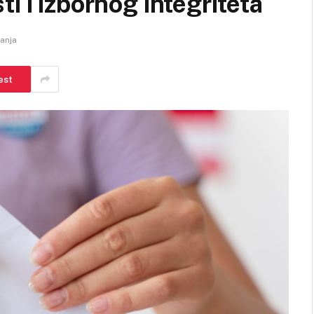
i i izbornog integriteta
tanja
est