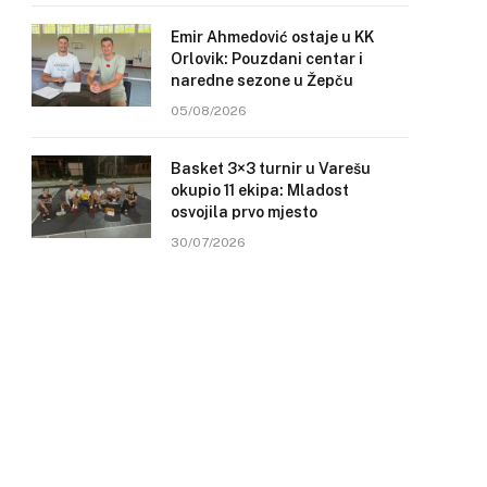
Emir Ahmedović ostaje u KK
Orlovik: Pouzdani centar i
naredne sezone u Žepču
05/08/2026
Basket 3×3 turnir u Varešu
okupio 11 ekipa: Mladost
osvojila prvo mjesto
30/07/2026