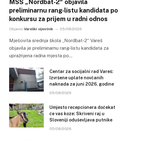
MSŠ „Nordbat-2“ objavila
preliminarnu rang-listu kandidata po
konkursu za prijem u radni odnos
Objavio
Vareški vijestnik
05/08/2026
Mješovita srednja škola „Nordbat-2“ Vareš
objavila je preliminarnu rang-listu kandidata za
upražnjena radna mjesta po…
Centar za socijalni rad Vareš:
Izvršene uplate novčanih
naknada za juni 2026. godine
05/08/2026
Umjesto recepcionera dočekat
će vas koze: Skriveni raj u
Sloveniji oduševljava putnike
05/08/2026