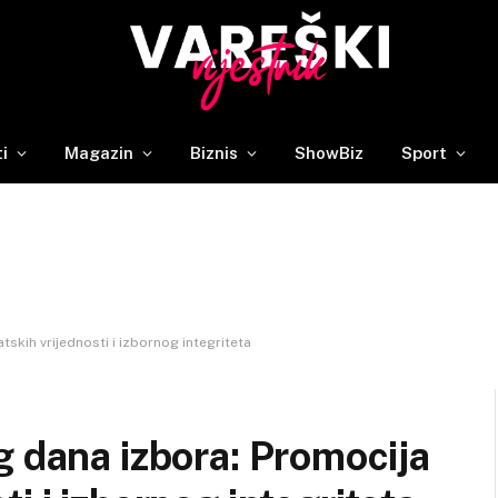
ti
Magazin
Biznis
ShowBiz
Sport
skih vrijednosti i izbornog integriteta
g dana izbora: Promocija