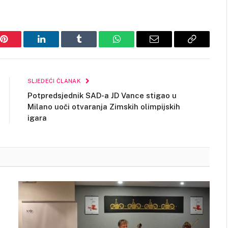
Pinterest
LinkedIn
Tumblr
WhatsApp
Email
Copy
Link
SLJEDEĆI ČLANAK
Potpredsjednik SAD-a JD Vance stigao u
Milano uoči otvaranja Zimskih olimpijskih
igara