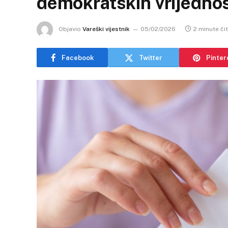
demokratskih vrijednost
Objavio
Vareški vijestnik
05/02/2026
2 minute či
Facebook
Twitter
Pinter