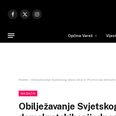
Facebook
X
Instagram
(Twitter)
Općina Vareš
Vijes
Home
»
Obilježavanje Svjetskog dana izbora: Promocija demokrat
MAGAZIN
Obilježavanje Svjetsko