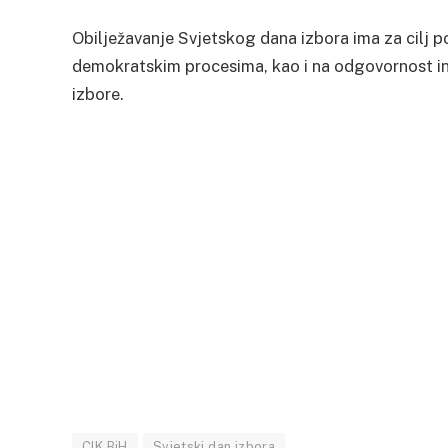
Obilježavanje Svjetskog dana izbora ima za cilj p
demokratskim procesima, kao i na odgovornost ins
izbore.
CIK BiH
Svjetski dan izbora