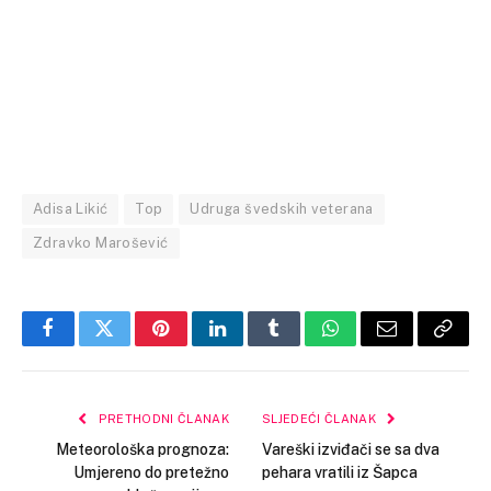
Adisa Likić
Top
Udruga švedskih veterana
Zdravko Marošević
Facebook
Twitter
Pinterest
LinkedIn
Tumblr
WhatsApp
Email
Copy
Link
PRETHODNI ČLANAK
SLJEDEĆI ČLANAK
Meteorološka prognoza:
Vareški izviđači se sa dva
Umjereno do pretežno
pehara vratili iz Šapca