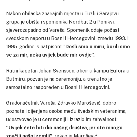
Nakon obilaska značajnih mjesta u Tuzli i Sarajevu,
grupa je obišla i spomenika Nordbat 2 u Ponikvi,
sjeverozapadno od Vareša. Spomenik odaje počast
švedskom naporu u Bosni i Hercegovini između 1993. i
1995. godine, s natpisom: “
Došli smo u miru, borili smo
se za mir, neka uvijek bude mir ovdje”.
Ratni kapetan Johan Svensson, oficir u kampu Eufora u
Butmiru, pozvan je na ceremoniju, a trenutno je
samostalno raspoređen u Bosni i Hercegovini.
Gradonačelnik Vareša, Zdravko Marošević, dobro
poznata i cijenjena osoba među švedskim veteranima,
učestvovao je u ceremoniji i izrazio im zahvalnost:
“Uvijek ćete biti dio našeg društva, jer ste mnogo
značili našoj zemlji”
, rekao je Marošević.