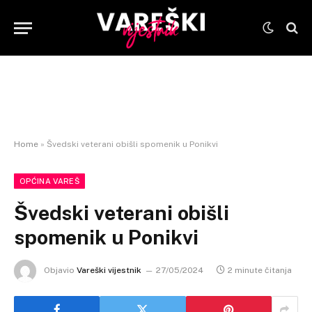
Home
»
Švedski veterani obišli spomenik u Ponikvi
OPĆINA VAREŠ
Švedski veterani obišli
spomenik u Ponikvi
Objavio
Vareški vijestnik
27/05/2024
2 minute čitanja