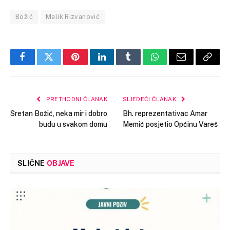
Božić
Malik Rizvanović
Facebook
Twitter
Pinterest
LinkedIn
Tumblr
WhatsApp
Email
Copy
Link
PRETHODNI ČLANAK
SLJEDEĆI ČLANAK
Sretan Božić, neka mir i dobro
Bh. reprezentativac Amar
budu u svakom domu
Memić posjetio Općinu Vareš
SLIČNE
OBJAVE