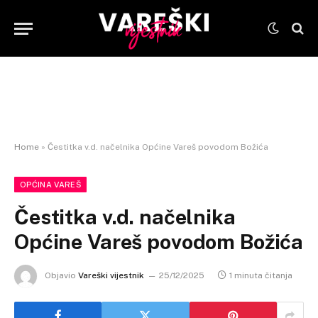
Home
»
Čestitka v.d. načelnika Općine Vareš povodom Božića
OPĆINA VAREŠ
Čestitka v.d. načelnika
Općine Vareš povodom Božića
Objavio
Vareški vijestnik
25/12/2025
1 minuta čitanja