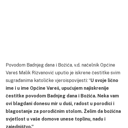
Povodom Badnjeg dana i Božića, v.d. načelnik Općine
Vareš Malik Rizvanović uputio je iskrene čestitke svim
sugrađanima katoličke vjeroispovijesti: “
U svoje lično
ime i u ime Općine Vareš, upućujem najiskrenije
čestitke povodom Badnjeg dana i Božića. Neka vam
ovi blagdani donesu mir u duši, radost u porodici i
blagostanje za porodičnim stolom. Želim da božićna
svjetlost u vaše domove unese toplinu, nadu i
zajedništvo.”