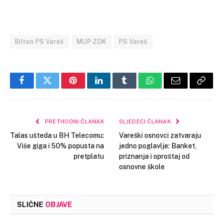
Bilten PS Vareš
MUP ZDK
PS Vareš
Facebook
Twitter
Pinterest
LinkedIn
Tumblr
WhatsApp
Email
Copy
Link
PRETHODNI ČLANAK
SLJEDEĆI ČLANAK
Talas ušteda u BH Telecomu:
Vareški osnovci zatvaraju
Više giga i 50% popusta na
jedno poglavlje: Banket,
pretplatu
priznanja i oproštaj od
osnovne škole
SLIČNE
OBJAVE