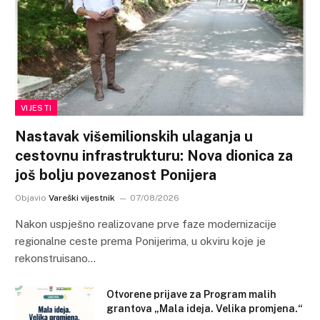
VIJESTI
Nastavak višemilionskih ulaganja u
cestovnu infrastrukturu: Nova dionica za
još bolju povezanost Ponijera
Objavio
Vareški vijestnik
07/08/2026
Nakon uspješno realizovane prve faze modernizacije
regionalne ceste prema Ponijerima, u okviru koje je
rekonstruisano…
Otvorene prijave za Program malih
grantova „Mala ideja. Velika promjena.“