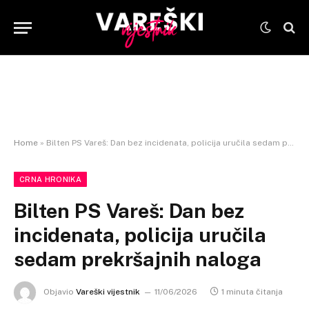
Home
»
Bilten PS Vareš: Dan bez incidenata, policija uručila sedam prekršajnih naloga
CRNA HRONIKA
Bilten PS Vareš: Dan bez
incidenata, policija uručila
sedam prekršajnih naloga
Objavio
Vareški vijestnik
11/06/2026
1 minuta čitanja