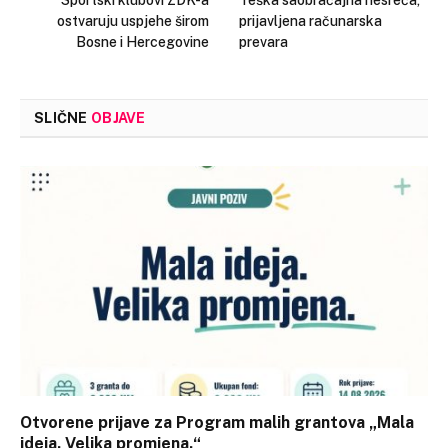
Sportski klubovi ZDK-a
Teška saobraćajna nesreća,
ostvaruju uspjehe širom
prijavljena računarska
Bosne i Hercegovine
prevara
SLIČNE
OBJAVE
Otvorene prijave za Program malih grantova „Mala
ideja. Velika promjena.“