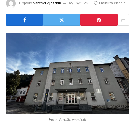
Objavio
Vareški vijestnik
02/06/2026
1 minuta čitanja
Foto: Vareški vijestnik