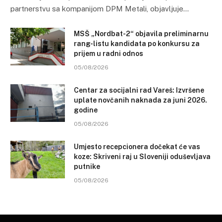
partnerstvu sa kompanijom DPM Metali, objavljuje…
MSŠ „Nordbat-2“ objavila preliminarnu
rang-listu kandidata po konkursu za
prijem u radni odnos
05/08/2026
Centar za socijalni rad Vareš: Izvršene
uplate novčanih naknada za juni 2026.
godine
05/08/2026
Umjesto recepcionera dočekat će vas
koze: Skriveni raj u Sloveniji oduševljava
putnike
05/08/2026