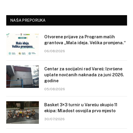
NAŠA PREPORUKA
Otvorene prijave za Program malih
grantova „Mala ideja. Velika promjena.“
06/08/2026
Centar za socijalni rad Vareš: Izvršene
uplate novčanih naknada za juni 2026.
godine
05/08/2026
Basket 3×3 turnir u Varešu okupio 11
ekipa: Mladost osvojila prvo mjesto
30/07/2026