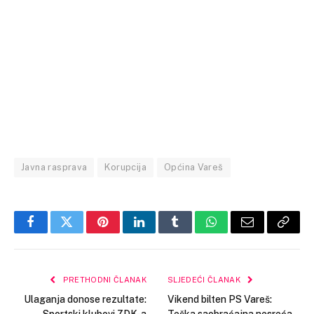
Javna rasprava
Korupcija
Općina Vareš
Facebook
Twitter
Pinterest
LinkedIn
Tumblr
WhatsApp
Email
Copy
Link
PRETHODNI ČLANAK
SLJEDEĆI ČLANAK
Ulaganja donose rezultate:
Vikend bilten PS Vareš: