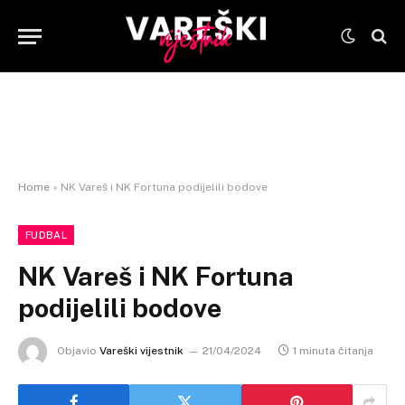
Home
»
NK Vareš i NK Fortuna podijelili bodove
FUDBAL
NK Vareš i NK Fortuna
podijelili bodove
Objavio
Vareški vijestnik
21/04/2024
1 minuta čitanja