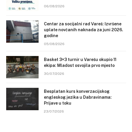
06/08/2026
Centar za socijalni rad Vareš: Izvršene
uplate novčanih naknada za juni 2026.
godine
05/08/2026
Basket 3×3 turnir u Varešu okupio 11
ekipa: Mladost osvojila prvo mjesto
30/07/2026
Besplatan kurs konverzacijskog
engleskog jezika u Dabravinama:
Prijave u toku
23/07/2026