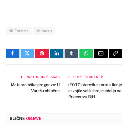
NK Fortuna
NK Vareš
Facebook
Twitter
Pinterest
LinkedIn
Tumblr
WhatsApp
Email
Copy
Link
PRETHODNI ČLANAK
SLJEDEĆI ČLANAK
Meteorološka prognoza: U
(FOTO) Vareške karatistkinje
Varešu oblačno
osvojile veliki broj medalja na
Prvenstvu BiH
SLIČNE
OBJAVE