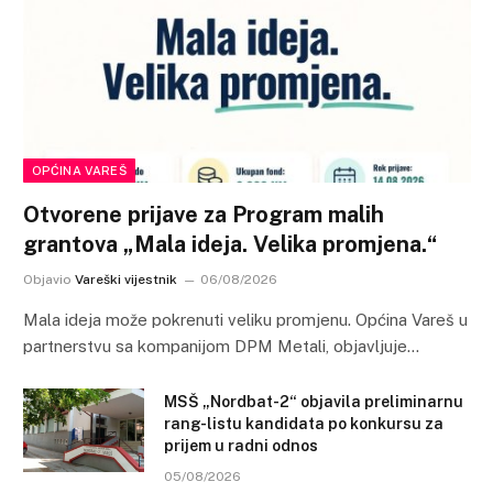
OPĆINA VAREŠ
Otvorene prijave za Program malih
grantova „Mala ideja. Velika promjena.“
Objavio
Vareški vijestnik
06/08/2026
Mala ideja može pokrenuti veliku promjenu. Općina Vareš u
partnerstvu sa kompanijom DPM Metali, objavljuje…
MSŠ „Nordbat-2“ objavila preliminarnu
rang-listu kandidata po konkursu za
prijem u radni odnos
05/08/2026