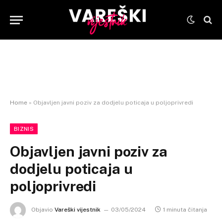
Home
»
Objavljen javni poziv za dodjelu poticaja u poljoprivredi
BIZNIS
Objavljen javni poziv za
dodjelu poticaja u
poljoprivredi
Objavio
Vareški vijestnik
03/05/2024
1 minuta čitanja