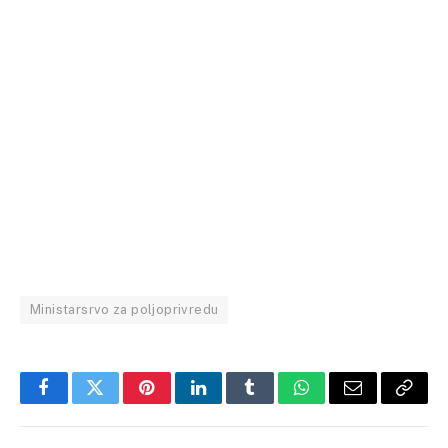
Ministarsrvo za poljoprivredu
Facebook
Twitter
Pinterest
LinkedIn
Tumblr
WhatsApp
Email
Copy
Link