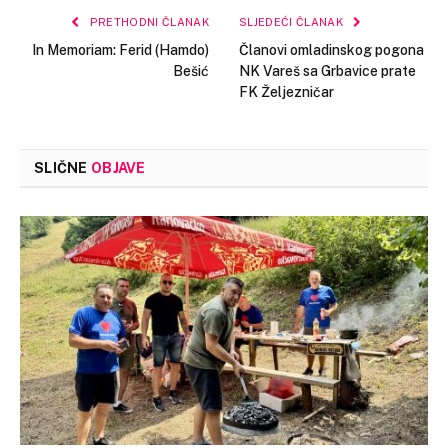
PRETHODNI ČLANAK
SLJEDEĆI ČLANAK
In Memoriam: Ferid (Hamdo)
Članovi omladinskog pogona
Bešić
NK Vareš sa Grbavice prate
FK Željezničar
SLIČNE
OBJAVE