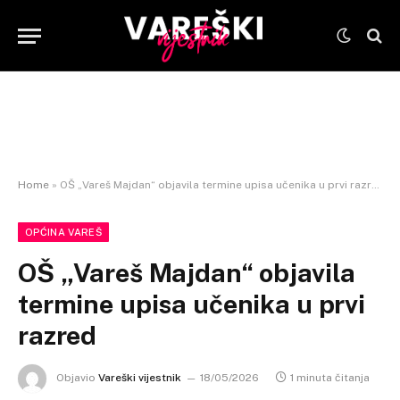
Home
»
OŠ „Vareš Majdan“ objavila termine upisa učenika u prvi razred
OPĆINA VAREŠ
OŠ „Vareš Majdan“ objavila
termine upisa učenika u prvi
razred
Objavio
Vareški vijestnik
18/05/2026
1 minuta čitanja