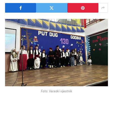
Foto: Vareški vijestnik