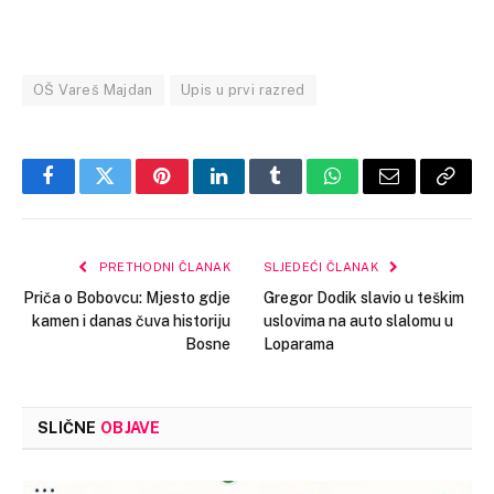
OŠ Vareš Majdan
Upis u prvi razred
Facebook
Twitter
Pinterest
LinkedIn
Tumblr
WhatsApp
Email
Copy
Link
PRETHODNI ČLANAK
SLJEDEĆI ČLANAK
Priča o Bobovcu: Mjesto gdje
Gregor Dodik slavio u teškim
kamen i danas čuva historiju
uslovima na auto slalomu u
Bosne
Loparama
SLIČNE
OBJAVE