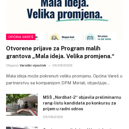
OPĆINA VAREŠ
Otvorene prijave za Program malih
grantova „Mala ideja. Velika promjena.“
Objavio
Vareški vijestnik
06/08/2026
Mala ideja može pokrenuti veliku promjenu. Općina Vareš u
partnerstvu sa kompanijom DPM Metali, objavljuje…
MSŠ „Nordbat-2“ objavila preliminarnu
rang-listu kandidata po konkursu za
prijem u radni odnos
05/08/2026