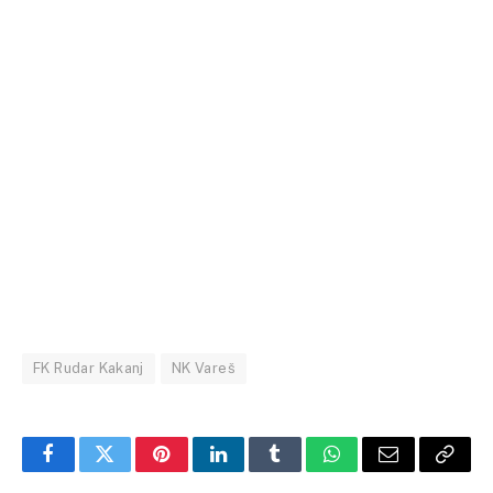
FK Rudar Kakanj
NK Vareš
Facebook
Twitter
Pinterest
LinkedIn
Tumblr
WhatsApp
Email
Copy