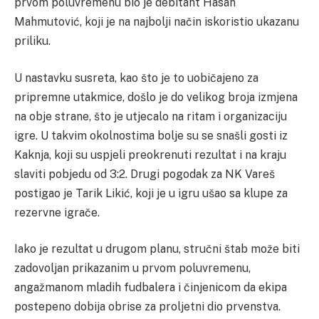
prvom poluvremenu bio je debitant Hasan
Mahmutović, koji je na najbolji način iskoristio ukazanu
priliku.
U nastavku susreta, kao što je to uobičajeno za
pripremne utakmice, došlo je do velikog broja izmjena
na obje strane, što je utjecalo na ritam i organizaciju
igre. U takvim okolnostima bolje su se snašli gosti iz
Kaknja, koji su uspjeli preokrenuti rezultat i na kraju
slaviti pobjedu od 3:2. Drugi pogodak za NK Vareš
postigao je Tarik Likić, koji je u igru ušao sa klupe za
rezervne igrače.
Iako je rezultat u drugom planu, stručni štab može biti
zadovoljan prikazanim u prvom poluvremenu,
angažmanom mladih fudbalera i činjenicom da ekipa
postepeno dobija obrise za proljetni dio prvenstva.