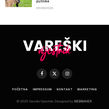
putnike
05/08/2026
Facebook
X
Instagram
(Twitter)
POČETNA
IMPRESSUM
KONTAKT
MARKETING
© 2026 Vareški Vijestnik. Designed by
WEBMAHER
.