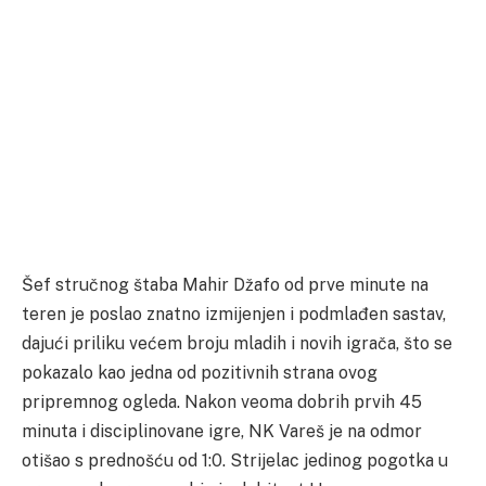
Šef stručnog štaba Mahir Džafo od prve minute na
teren je poslao znatno izmijenjen i podmlađen sastav,
dajući priliku većem broju mladih i novih igrača, što se
pokazalo kao jedna od pozitivnih strana ovog
pripremnog ogleda. Nakon veoma dobrih prvih 45
minuta i disciplinovane igre, NK Vareš je na odmor
otišao s prednošću od 1:0. Strijelac jedinog pogotka u