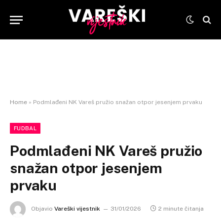
Home
»
Podmlađeni NK Vareš pružio snažan otpor jesenjem prvaku
FUDBAL
Podmlađeni NK Vareš pružio
snažan otpor jesenjem
prvaku
Objavio
Vareški vijestnik
31/01/2026
2 minute čitanja