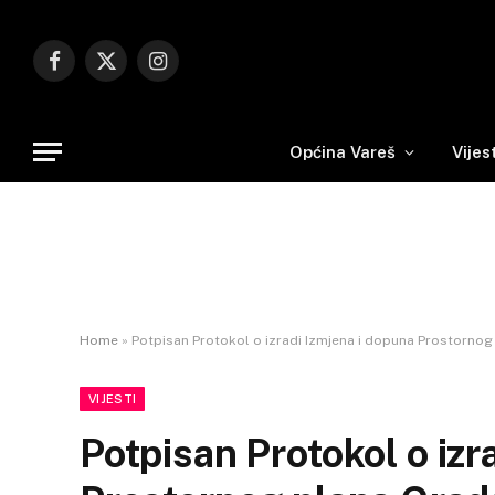
Facebook
X
Instagram
(Twitter)
Općina Vareš
Vijes
Home
»
Potpisan Protokol o izradi Izmjena i dopuna Prostorno
VIJESTI
Potpisan Protokol o izr