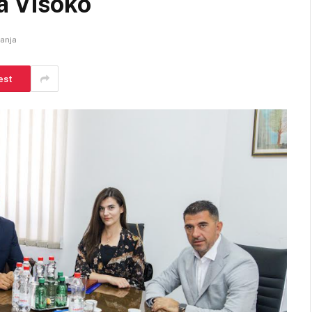
a Visoko
tanja
est