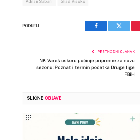
Adnan Šabani
Grad Visoko
PODIJELI
Facebook
Twitter
PRETHODNI ČLANAK
NK Vareš uskoro počinje pripreme za novu
sezonu: Poznat i termin početka Druge lige
FBiH
SLIČNE
OBJAVE