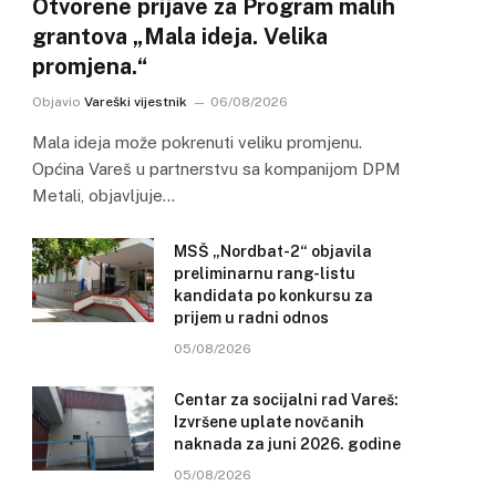
Otvorene prijave za Program malih
grantova „Mala ideja. Velika
promjena.“
Objavio
Vareški vijestnik
06/08/2026
Mala ideja može pokrenuti veliku promjenu.
Općina Vareš u partnerstvu sa kompanijom DPM
Metali, objavljuje…
MSŠ „Nordbat-2“ objavila
preliminarnu rang-listu
kandidata po konkursu za
prijem u radni odnos
05/08/2026
Centar za socijalni rad Vareš:
Izvršene uplate novčanih
naknada za juni 2026. godine
05/08/2026