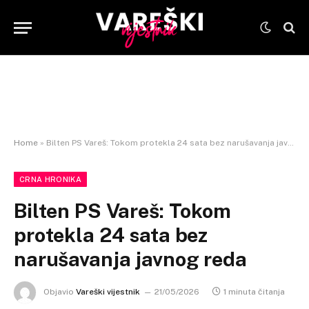
Home
»
Bilten PS Vareš: Tokom protekla 24 sata bez narušavanja javnog reda
CRNA HRONIKA
Bilten PS Vareš: Tokom
protekla 24 sata bez
narušavanja javnog reda
Objavio
Vareški vijestnik
21/05/2026
1 minuta čitanja