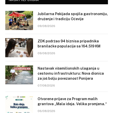
Jubilarna Pekijada spojila gastronomiju,
druženje i tradiciju Oćevije
09/08/2026
ZDK podržao 94 biznisa pripadnika
branilačke populacije sa 164.519 KM
09/08/2026
Nastavak višemilionskih ulaganja u
cestovnu infrastrukturu: Nova dionica
za još bolju povezanost Ponijera
07/08/2026
Otvorene prijave za Program malih
grantova „Mala ideja. Velika promjena.“
06/08/2026