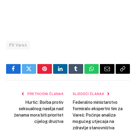
PS Vareš
Facebook
Twitter
Pinterest
LinkedIn
Tumblr
WhatsApp
Email
Copy
Link
PRETHODNI ČLANAK
SLJEDEĆI ČLANAK
Hurtić: Borba protiv
Federalno ministarstvo
seksualnog nasilja nad
formiralo ekspertni tim za
ženama mora biti prioritet
Vareš: Počinje analiza
cijelog društva
mogućeg utjecaja na
zdravlje stanovništva