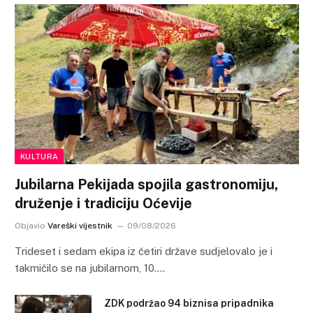
KULTURA
Jubilarna Pekijada spojila gastronomiju,
druženje i tradiciju Oćevije
Objavio
Vareški vijestnik
09/08/2026
Trideset i sedam ekipa iz četiri države sudjelovalo je i
takmičilo se na jubilarnom, 10.…
ZDK podržao 94 biznisa pripadnika