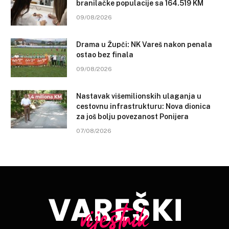
branilačke populacije sa 164.519 KM
09/08/2026
Drama u Župči: NK Vareš nakon penala
ostao bez finala
09/08/2026
Nastavak višemilionskih ulaganja u
cestovnu infrastrukturu: Nova dionica
za još bolju povezanost Ponijera
07/08/2026