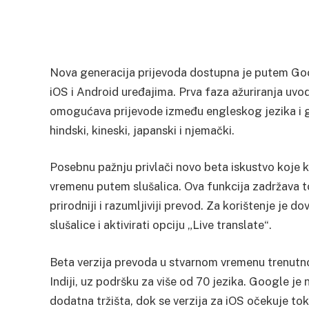
Nova generacija prijevoda dostupna je putem Goog
iOS i Android uređajima. Prva faza ažuriranja uvod
omogućava prijevode između engleskog jezika i g
hindski, kineski, japanski i njemački.
Posebnu pažnju privlači novo beta iskustvo koje 
vremenu putem slušalica. Ova funkcija zadržava t
prirodniji i razumljiviji prevod. Za korištenje je d
slušalice i aktivirati opciju „Live translate“.
Beta verzija prevoda u stvarnom vremenu trenutn
Indiji, uz podršku za više od 70 jezika. Google je 
dodatna tržišta, dok se verzija za iOS očekuje t