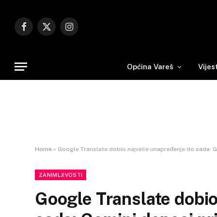
Facebook
X
Instagram
(Twitter)
Općina Vareš
Vijes
Home
»
Google Translate dobio najveće unapređenje do sada: Ge
ZANIMLJIVOSTI
Google Translate dobi