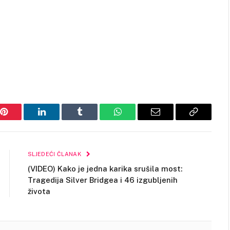
Pinterest
LinkedIn
Tumblr
WhatsApp
Email
Copy
Link
SLJEDEĆI ČLANAK
(VIDEO) Kako je jedna karika srušila most:
Tragedija Silver Bridgea i 46 izgubljenih
života