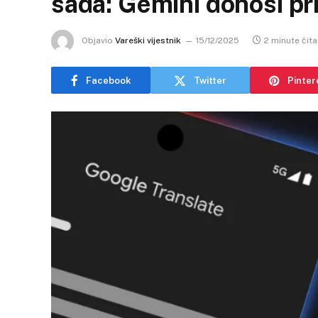
sada: Gemini donosi pri
Objavio
Vareški vijestnik
15/12/2025
2 minute čita
Facebook
Twitter
Pinter