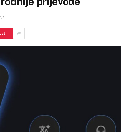
rodnije prijevode
nja
est