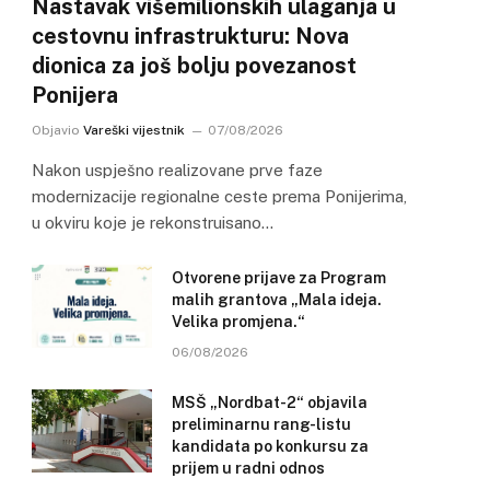
Nastavak višemilionskih ulaganja u
cestovnu infrastrukturu: Nova
dionica za još bolju povezanost
Ponijera
Objavio
Vareški vijestnik
07/08/2026
Nakon uspješno realizovane prve faze
modernizacije regionalne ceste prema Ponijerima,
u okviru koje je rekonstruisano…
Otvorene prijave za Program
malih grantova „Mala ideja.
Velika promjena.“
06/08/2026
MSŠ „Nordbat-2“ objavila
preliminarnu rang-listu
kandidata po konkursu za
prijem u radni odnos