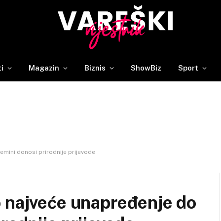
ti
Magazin
Biznis
ShowBiz
Sport
mini donosi prirodnije prijevode
o najveće unapređenje do