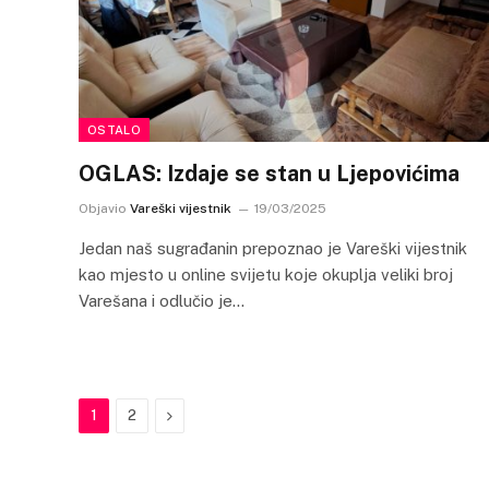
OSTALO
OGLAS: Izdaje se stan u Ljepovićima
Objavio
Vareški vijestnik
19/03/2025
Jedan naš sugrađanin prepoznao je Vareški vijestnik
kao mjesto u online svijetu koje okuplja veliki broj
Varešana i odlučio je…
Next
1
2