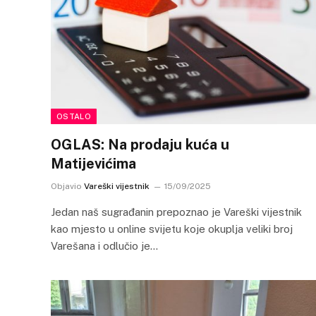
OSTALO
OGLAS: Na prodaju kuća u
Matijevićima
Objavio
Vareški vijestnik
15/09/2025
Jedan naš sugrađanin prepoznao je Vareški vijestnik
kao mjesto u online svijetu koje okuplja veliki broj
Varešana i odlučio je…