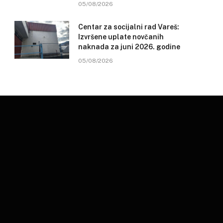
05/08/2026
Centar za socijalni rad Vareš:
Izvršene uplate novčanih
naknada za juni 2026. godine
05/08/2026