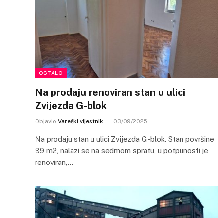
OSTALO
Na prodaju renoviran stan u ulici
Zvijezda G-blok
Objavio
Vareški vijestnik
03/09/2025
Na prodaju stan u ulici Zvijezda G-blok. Stan površine
39 m2, nalazi se na sedmom spratu, u potpunosti je
renoviran,…