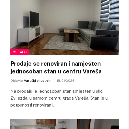
OSTALO
Prodaje se renoviran i namješten
jednosoban stan u centru Vareša
Objavio
Vareški vijestnik
18/01/2026
Na prodaju je jednosoban stan smješten u ulici
Zvijezda, u samom centru grada Vareša. Stan je u
potpunosti renoviran i…