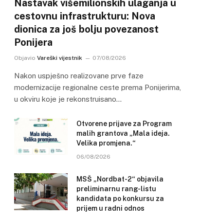
Nastavak višemilionskih ulaganja u
cestovnu infrastrukturu: Nova
dionica za još bolju povezanost
Ponijera
Objavio
Vareški vijestnik
07/08/2026
Nakon uspješno realizovane prve faze
modernizacije regionalne ceste prema Ponijerima,
u okviru koje je rekonstruisano…
Otvorene prijave za Program
malih grantova „Mala ideja.
Velika promjena.“
06/08/2026
MSŠ „Nordbat-2“ objavila
preliminarnu rang-listu
kandidata po konkursu za
prijem u radni odnos