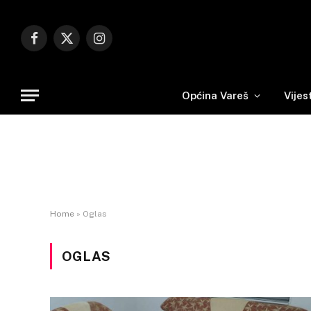
Facebook
X
Instagram
(Twitter)
Općina Vareš
Vijes
Home
»
Oglas
OGLAS