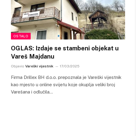
OSTALO
OGLAS: Izdaje se stambeni objekat u
Vareš Majdanu
Objavio
Vareški vijestnik
17/03/2025
Firma Drillex BH d.o.o. prepoznala je Vareški vijestnik
kao mjesto u online svijetu koje okuplja veliki broj
Varešana i odlučila…