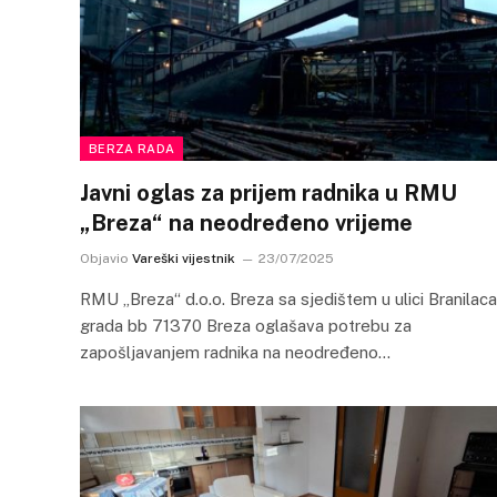
BERZA RADA
Javni oglas za prijem radnika u RMU
„Breza“ na neodređeno vrijeme
Objavio
Vareški vijestnik
23/07/2025
RMU „Breza“ d.o.o. Breza sa sjedištem u ulici Branilaca
grada bb 71370 Breza oglašava potrebu za
zapošljavanjem radnika na neodređeno…