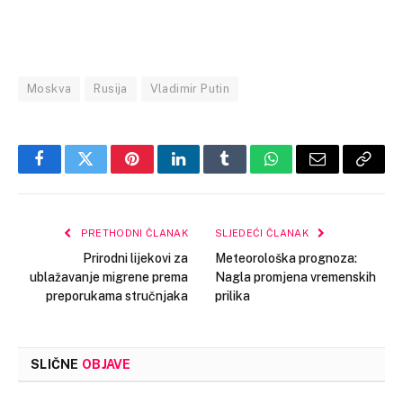
Moskva
Rusija
Vladimir Putin
Facebook
Twitter
Pinterest
LinkedIn
Tumblr
WhatsApp
Email
Copy
Link
PRETHODNI ČLANAK
SLJEDEĆI ČLANAK
Prirodni lijekovi za
Meteorološka prognoza:
ublažavanje migrene prema
Nagla promjena vremenskih
preporukama stručnjaka
prilika
SLIČNE
OBJAVE