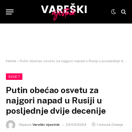
Home
»
Putin obećao osvetu za najgori napad u Rusiji u posljednje dvije decenije
SVIJET
Putin obećao osvetu za
najgori napad u Rusiji u
posljednje dvije decenije
Objavio
Vareški vijestnik
23/03/2024
1 minuta čitanja