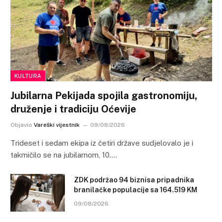
KULTURA
Jubilarna Pekijada spojila gastronomiju,
druženje i tradiciju Oćevije
Objavio
Vareški vijestnik
09/08/2026
Trideset i sedam ekipa iz četiri države sudjelovalo je i
takmičilo se na jubilarnom, 10.…
ZDK podržao 94 biznisa pripadnika
branilačke populacije sa 164.519 KM
09/08/2026