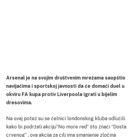
Arsenal je na svojim društvenim mrežama saopštio
navijačima i sportskoj javnosti da će domaći duel u
okviru FA kupa protiv Liverpoola igrati u bijelim
dresovima.
Na ovaj potez su se čelnici londonskog kluba odlučili
kako bi podržali akciju”No more red” što znači “Dosta
crvenog” , ova akcija za cilj ima smanjenje zločina