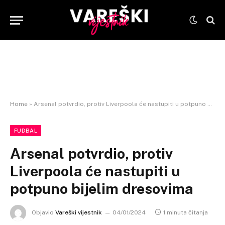
Home
»
Arsenal potvrdio, protiv Liverpoola će nastupiti u potpuno bijelim dresovima
FUDBAL
Arsenal potvrdio, protiv
Liverpoola će nastupiti u
potpuno bijelim dresovima
Objavio
Vareški vijestnik
04/01/2024
1 minuta čitanja