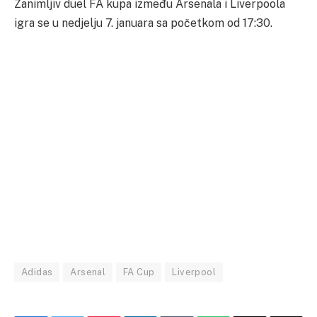
Zanimljiv duel FA kupa između Arsenala i Liverpoola
igra se u nedjelju 7. januara sa početkom od 17:30.
Adidas
Arsenal
FA Cup
Liverpool