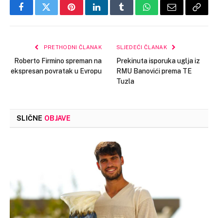
Facebook
Twitter
Pinterest
LinkedIn
Tumblr
WhatsApp
Email
Copy
Link
PRETHODNI ČLANAK
SLJEDEĆI ČLANAK
Roberto Firmino spreman na
Prekinuta isporuka uglja iz
ekspresan povratak u Evropu
RMU Banovići prema TE
Tuzla
SLIČNE
OBJAVE