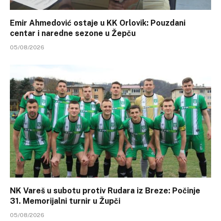
Emir Ahmedović ostaje u KK Orlovik: Pouzdani
centar i naredne sezone u Žepču
05/08/2026
NK Vareš u subotu protiv Rudara iz Breze: Počinje
31. Memorijalni turnir u Župči
05/08/2026