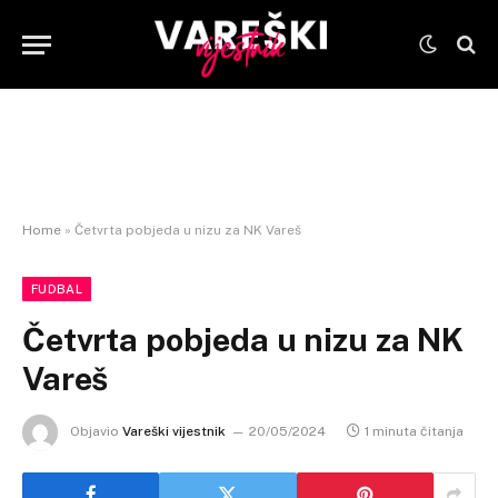
Home
»
Četvrta pobjeda u nizu za NK Vareš
FUDBAL
Četvrta pobjeda u nizu za NK
Vareš
Objavio
Vareški vijestnik
20/05/2024
1 minuta čitanja