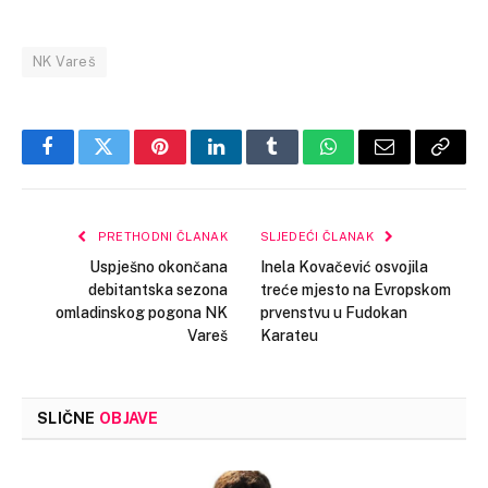
NK Vareš
Facebook
Twitter
Pinterest
LinkedIn
Tumblr
WhatsApp
Email
Copy
Link
PRETHODNI ČLANAK
SLJEDEĆI ČLANAK
Uspješno okončana
Inela Kovačević osvojila
debitantska sezona
treće mjesto na Evropskom
omladinskog pogona NK
prvenstvu u Fudokan
Vareš
Karateu
SLIČNE
OBJAVE