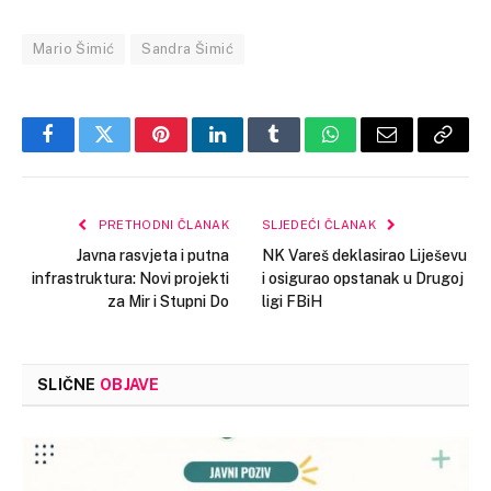
Mario Šimić
Sandra Šimić
Facebook
Twitter
Pinterest
LinkedIn
Tumblr
WhatsApp
Email
Copy
Link
PRETHODNI ČLANAK
SLJEDEĆI ČLANAK
Javna rasvjeta i putna
NK Vareš deklasirao Liješevu
infrastruktura: Novi projekti
i osigurao opstanak u Drugoj
za Mir i Stupni Do
ligi FBiH
SLIČNE
OBJAVE