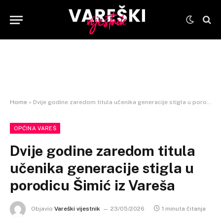
Home
»
Dvije godine zaredom titula učenika generacije stigla u porodicu Šimić iz Vareša
OPĆINA VAREŠ
Dvije godine zaredom titula
učenika generacije stigla u
porodicu Šimić iz Vareša
Objavio
Vareški vijestnik
23/05/2026
1 minuta čitanja