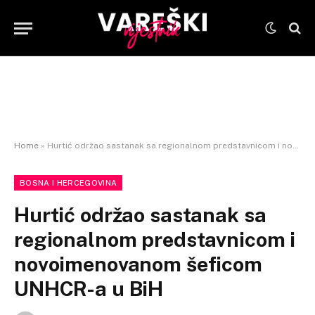
Home
»
Hurtić održao sastanak sa regionalnom predstavnicom i novoimenovanom šeficom UNHCR-a u BiH
BOSNA I HERCEGOVINA
Hurtić održao sastanak sa
regionalnom predstavnicom i
novoimenovanom šeficom
UNHCR-a u BiH