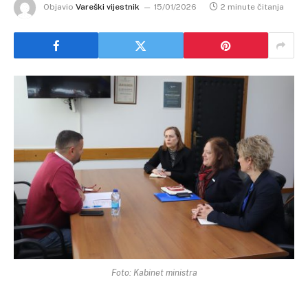
Objavio
Vareški vijestnik
15/01/2026
2 minute čitanja
Foto: Kabinet ministra