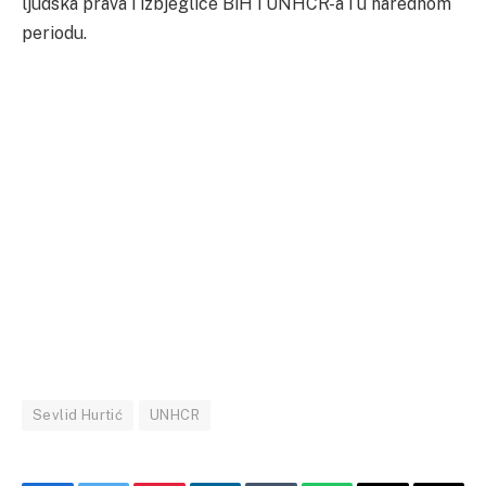
ljudska prava i izbjeglice BiH i UNHCR-a i u narednom
periodu.
Sevlid Hurtić
UNHCR