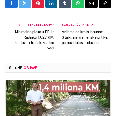
Facebook
Twitter
Pinterest
LinkedIn
Tumblr
WhatsApp
Email
Copy
Link
PRETHODNI ČLANAK
SLJEDEĆI ČLANAK
Minimalna plata u FBiH:
Vrijeme do kraja januara:
Radniku 1.027 KM,
Stabilnije vremenske prilike,
poslodavcu trošak znatno
pa novi talas padavina
veći
SLIČNE
OBJAVE