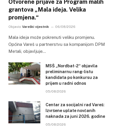
Otvorene prijave za Program malih
grantova „Mala ideja. Velika
promjena.“
Objavio
Vareški vijestnik
06/08/2026
Mala ideja može pokrenuti veliku promjenu.
Općina Vareš u partnerstvu sa kompanijom DPM
Metali, objavljuje…
MSŠ „Nordbat-2“ objavila
preliminarnu rang-listu
kandidata po konkursu za
prijem u radni odnos
05/08/2026
Centar za socijalni rad Vareš:
Izvršene uplate novčanih
naknada za juni 2026. godine
05/08/2026