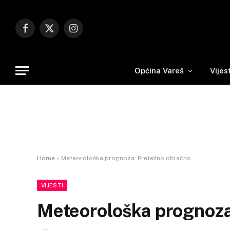
Facebook
X
Instagram
(Twitter)
Općina Vareš
Vijes
Home
»
Meteorološka prognoza: Pretežno oblačno
VIJESTI
Meteorološka prognoza