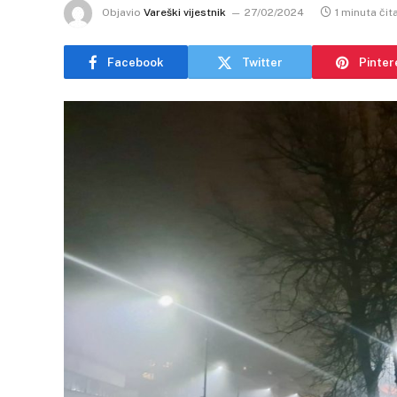
Objavio
Vareški vijestnik
27/02/2024
1 minuta čit
Facebook
Twitter
Pinter