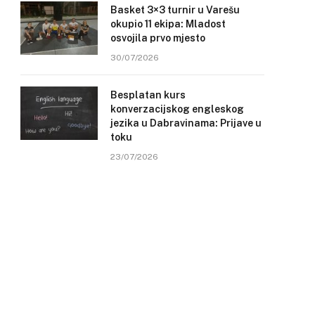
Basket 3×3 turnir u Varešu
okupio 11 ekipa: Mladost
osvojila prvo mjesto
30/07/2026
Besplatan kurs
konverzacijskog engleskog
jezika u Dabravinama: Prijave u
toku
23/07/2026