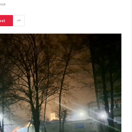
anja
est