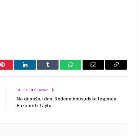
Pinterest
LinkedIn
Tumblr
WhatsApp
Email
Copy
Link
SLJEDEĆI ČLANAK
Na današnji dan: Rođena holivudska legenda,
Elizabeth Taylor