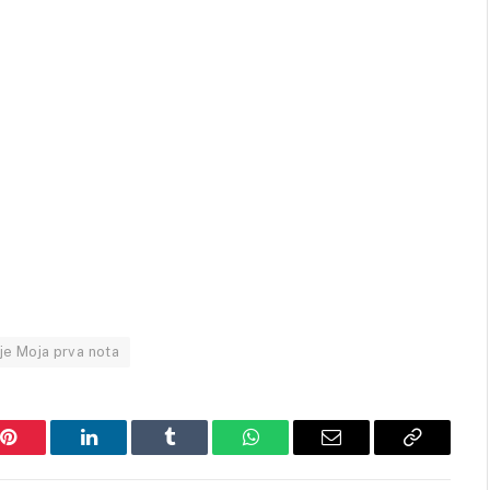
je Moja prva nota
Pinterest
LinkedIn
Tumblr
WhatsApp
Email
Copy
Link