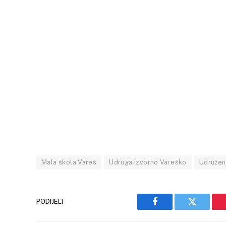
Mala škola Vareš
Udruga Izvorno Vareško
Udružen
PODIJELI
Facebook
Twitter