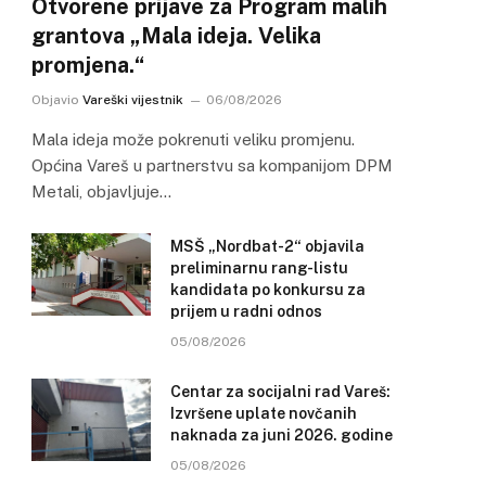
Otvorene prijave za Program malih
grantova „Mala ideja. Velika
promjena.“
Objavio
Vareški vijestnik
06/08/2026
Mala ideja može pokrenuti veliku promjenu.
Općina Vareš u partnerstvu sa kompanijom DPM
Metali, objavljuje…
MSŠ „Nordbat-2“ objavila
preliminarnu rang-listu
kandidata po konkursu za
prijem u radni odnos
05/08/2026
Centar za socijalni rad Vareš:
Izvršene uplate novčanih
naknada za juni 2026. godine
05/08/2026