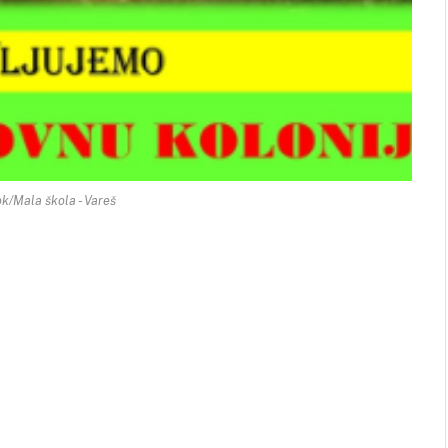
k/Mala škola - Vareš