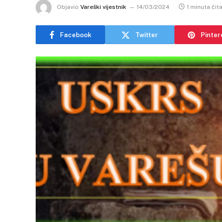
Objavio
Vareški vijestnik
14/03/2024
1 minuta čit
Facebook
Twitter
Pinter