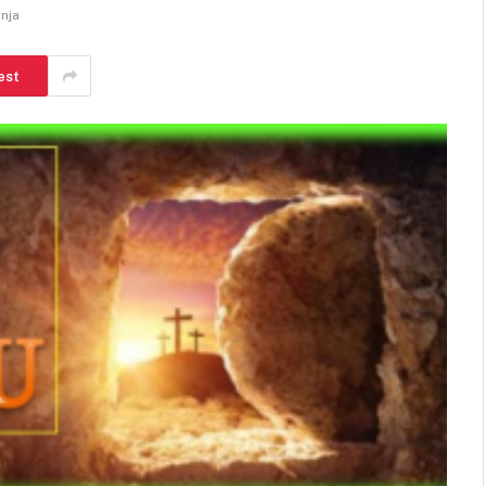
anja
est