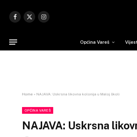
Facebook
X
Instagram
(Twitter)
Općina Vareš
Vijes
Home
»
NAJAVA: Uskrsna likovna kolonija u Maloj školi
OPĆINA VAREŠ
NAJAVA: Uskrsna likovn