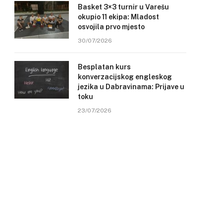
Basket 3×3 turnir u Varešu
okupio 11 ekipa: Mladost
osvojila prvo mjesto
30/07/2026
Besplatan kurs
konverzacijskog engleskog
jezika u Dabravinama: Prijave u
toku
23/07/2026