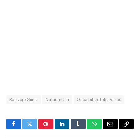
Borivoje Simić
Nafurani sin
Opća biblioteka Vareš
Facebook
Twitter
Pinterest
LinkedIn
Tumblr
WhatsApp
Email
Copy
Link