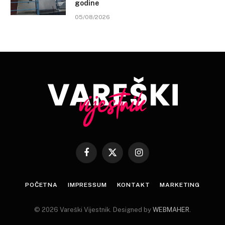
godine
05/08/2026
Facebook
X
Instagram
(Twitter)
POČETNA
IMPRESSUM
KONTAKT
MARKETING
© 2026 Vareški Vijestnik. Designed by
WEBMAHER
.