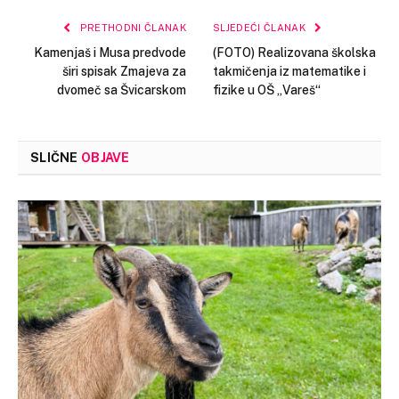
PRETHODNI ČLANAK
SLJEDEĆI ČLANAK
Kamenjaš i Musa predvode
(FOTO) Realizovana školska
širi spisak Zmajeva za
takmičenja iz matematike i
dvomeč sa Švicarskom
fizike u OŠ „Vareš“
SLIČNE
OBJAVE