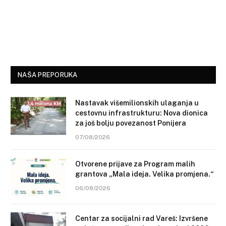
NAŠA PREPORUKA
Nastavak višemilionskih ulaganja u
cestovnu infrastrukturu: Nova dionica
za još bolju povezanost Ponijera
07/08/2026
Otvorene prijave za Program malih
grantova „Mala ideja. Velika promjena.“
06/08/2026
Centar za socijalni rad Vareš: Izvršene