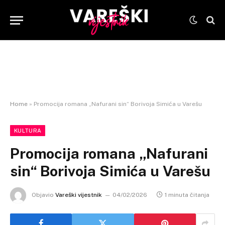
Home
»
Promocija romana „Nafurani sin“ Borivoja Simića u Varešu
KULTURA
Promocija romana „Nafurani
sin“ Borivoja Simića u Varešu
Objavio
Vareški vijestnik
04/02/2026
1 minuta čitanja