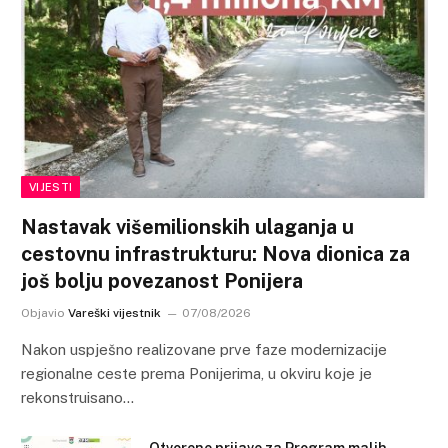
VIJESTI
Nastavak višemilionskih ulaganja u
cestovnu infrastrukturu: Nova dionica za
još bolju povezanost Ponijera
Objavio
Vareški vijestnik
07/08/2026
Nakon uspješno realizovane prve faze modernizacije
regionalne ceste prema Ponijerima, u okviru koje je
rekonstruisano…
Otvorene prijave za Program malih