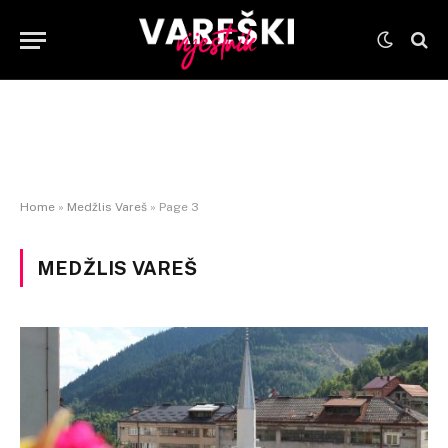
Home
»
Medžlis Vareš
»
Page 3
MEDŽLIS VAREŠ