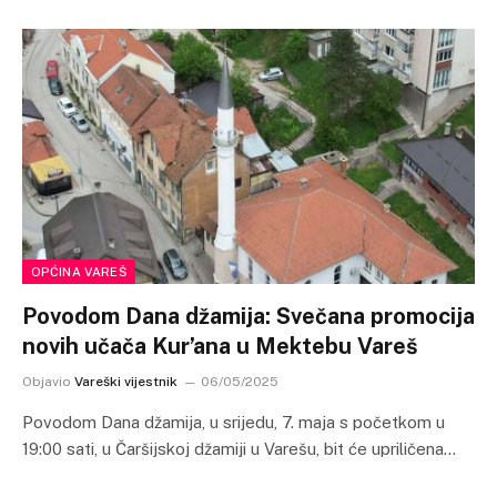
OPĆINA VAREŠ
Povodom Dana džamija: Svečana promocija
novih učača Kur’ana u Mektebu Vareš
Objavio
Vareški vijestnik
06/05/2025
Povodom Dana džamija, u srijedu, 7. maja s početkom u
19:00 sati, u Čaršijskoj džamiji u Varešu, bit će upriličena…