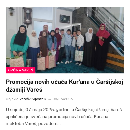
OPĆINA VAREŠ
Promocija novih učača Kur'ana u Čaršijskoj
džamiji Vareš
Objavio
Vareški vijestnik
08/05/2025
U srijedu, 07. maja 2025. godine, u Čaršijskoj džamiji Vareš
upriličena je svečana promocija novih učača Kur'ana
mekteba Vareš, povodom…