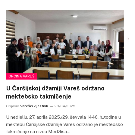
OPĆINA VAREŠ
U Čaršijskoj džamiji Vareš održano
mektebsko takmičenje
Objavio
Vareški vijestnik
28/04/2025
U nedjelju, 27. aprila 2025./29. ševvala 1446. h.godine u
mektebu Čaršijske džamije Vareš održano je mektebsko
takmičenje na nivou Medžlisa…