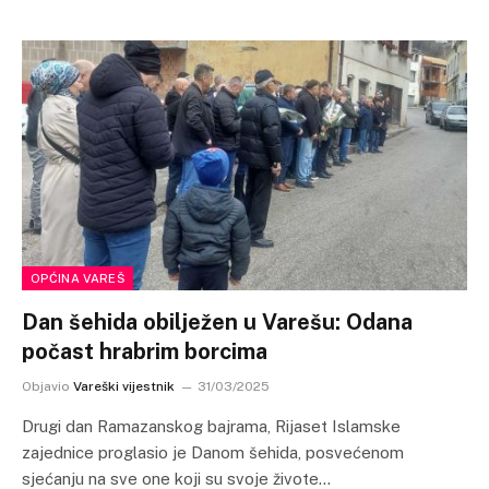
OPĆINA VAREŠ
Dan šehida obilježen u Varešu: Odana
počast hrabrim borcima
Objavio
Vareški vijestnik
31/03/2025
Drugi dan Ramazanskog bajrama, Rijaset Islamske
zajednice proglasio je Danom šehida, posvećenom
sjećanju na sve one koji su svoje živote…