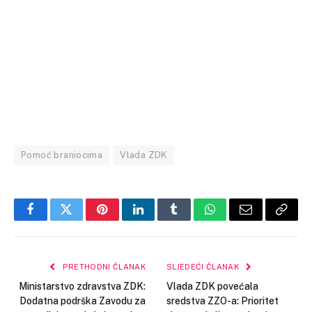
Pomoć braniocima
Vlada ZDK
Facebook
Twitter
Pinterest
LinkedIn
Tumblr
WhatsApp
Email
Copy
Link
PRETHODNI ČLANAK
SLJEDEĆI ČLANAK
Ministarstvo zdravstva ZDK:
Vlada ZDK povećala
Dodatna podrška Zavodu za
sredstva ZZO-a: Prioritet