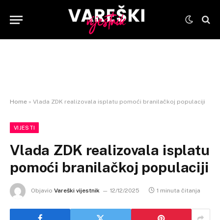
Home
»
Vlada ZDK realizovala isplatu pomoći branilačkoj populaciji
VIJESTI
Vlada ZDK realizovala isplatu
pomoći branilačkoj populaciji
Objavio
Vareški vijestnik
12/12/2025
1 minuta čitanja