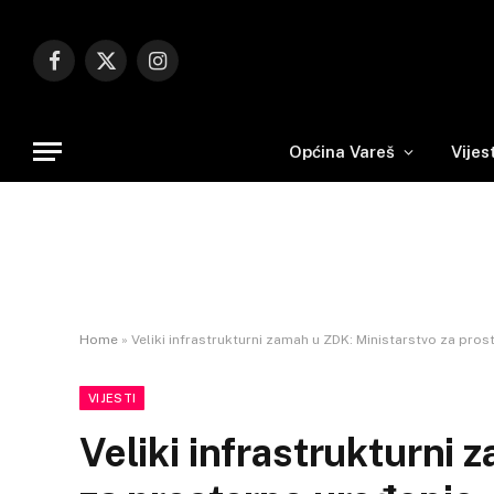
Facebook
X
Instagram
(Twitter)
Općina Vareš
Vijes
Home
»
Veliki infrastrukturni zamah u ZDK: Ministarstvo za pros
VIJESTI
Veliki infrastrukturni