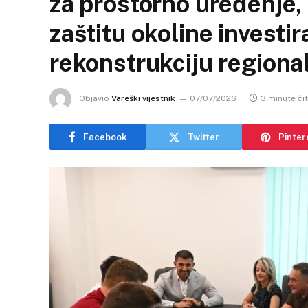
za prostorno uređenje, 
zaštitu okoline investir
rekonstrukciju regiona
Objavio
Vareški vijestnik
07/07/2026
3 minute či
Facebook
Twitter
Pinter