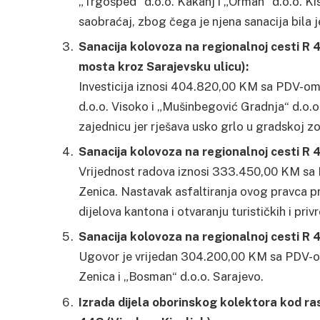
„Trgošped“ d.o.o. Kakanj i „Orman“ d.o.o. Kisel
saobraćaj, zbog čega je njena sanacija bila j
Sanacija kolovoza na regionalnoj cesti R
mosta kroz Sarajevsku ulicu):
Investicija iznosi 404.820,00 KM sa PDV-om.
d.o.o. Visoko i „Mušinbegović Gradnja“ d.o.o
zajednicu jer rješava usko grlo u gradskoj z
Sanacija kolovoza na regionalnoj cesti R 4
Vrijednost radova iznosi 333.450,00 KM sa 
Zenica. Nastavak asfaltiranja ovog pravca pr
dijelova kantona i otvaranju turističkih i pri
Sanacija kolovoza na regionalnoj cesti R 
Ugovor je vrijedan 304.200,00 KM sa PDV-o
Zenica i „Bosman“ d.o.o. Sarajevo.
Izrada dijela oborinskog kolektora kod ra