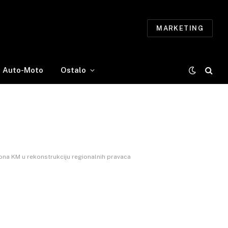
MARKETING
Auto-Moto
Ostalo
liona KM u rekonstrukciju regionalnih pravaca