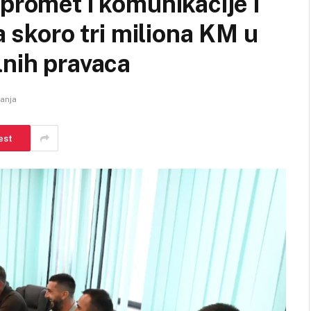
promet i komunikacije i
a skoro tri miliona KM u
lnih pravaca
tanja
est