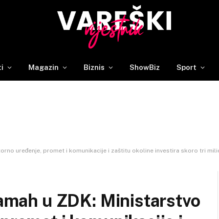
ti
Magazin
Biznis
ShowBiz
Sport
torno uređenje, promet i komunikacije i zaštitu okoline investira skoro tri mi
 zamah u ZDK: Ministarstvo