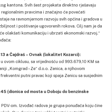
og kantona. Svih šest projekata direktno rješavaju
 regionalnim pravcima i značajno će povećati
ostaje na ravnomjernom razvoju svih općina i gradova u
ljnost i poštivanje ugovorenih rokova. Cilj nam je da
će olakšati komunikaciju i ubrzati ekonomski razvoj.“
ođača:
13 a Čajdraš – Ovnak (lokalitet Kozarci):
kt u ovom ciklusu, sa vrijednošću od 993.679,10 KM sa
iji „Komgrad – Ze“ d.o.o. Zenica, a njihovom
 frekventni putni pravac koji spaja Zenicu sa susjednim
 445 (dionica od mosta u Doboju do benzinske
 PDV-om. Izvođač radova je grupa ponuđača koju čine