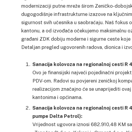
modernizaciji putne mreže širom Zeničko-dobojsk
dugogodišnje infrastrukturne izazove na ključnim
sigurnost svih učesnika u saobraćaju. Naš fokus 
kantonu, a od izvođača očekujemo maksimalnu ozbi
građani ZDK dobiju moderne i sigurne ceste koje 
Detaljan pregled ugovorenih radova, dionica i izv
Sanacija kolovoza na regionalnoj cesti R 4
Ovo je finansijski najveći pojedinačni proje
PDV-om. Radovi su povjereni zeničkoj kompan
realizacijom značajno će se unaprijediti ovaj
kantonima i općinama.
Sanacija kolovoza na regionalnoj cesti R
pumpe Delta Petrol):
Vrijednost ugovora iznosi 682.910,48 KM sa