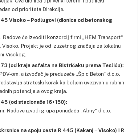
jak. Ova dionica trpi veliki teretni i putnički
edan od prioriteta Direkcije.
 445 Visoko – Podlugovi (dionica od betonskog
 Radove će izvoditi konzorcij firmi „HEM Transport“
. Visoko. Projekt je od izuzetnog značaja za lokalnu
oni Visokog.
73 (od kraja asfalta na Bistričaku prema Tesliću):
PDV-om, a izvođač je preduzeće „Špic Beton“ d.o.o.
edstavlja strateški korak ka boljem uvezivanju rubnih
vrednih potencijala ovog kraja.
445 (od stacionaže 16+150):
m. Radove izvodi grupa ponuđača „Almy“ d.o.o.
skrsnice na spoju cesta R 445 (Kakanj – Visoko) i R