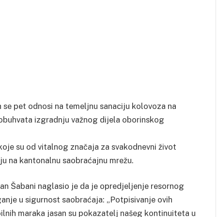
ih se pet odnosi na temeljnu sanaciju kolovoza na
obuhvata izgradnju važnog dijela oborinskog
 koje su od vitalnog značaja za svakodnevni život
jaju na kantonalnu saobraćajnu mrežu.
n Šabani naglasio je da je opredjeljenje resornog
anje u sigurnost saobraćaja: „Potpisivanje ovih
ibilnih maraka jasan su pokazatelj našeg kontinuiteta u