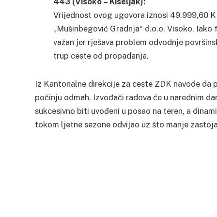
443 (Visoko – Kiseljak):
Vrijednost ovog ugovora iznosi 49.999,60 KM
„Mušinbegović Gradnja“ d.o.o. Visoko. Iako fi
važan jer rješava problem odvodnje površinski
trup ceste od propadanja.
Iz Kantonalne direkcije za ceste ZDK navode da p
počinju odmah. Izvođači radova će u narednim da
sukcesivno biti uvođeni u posao na teren, a dinam
tokom ljetne sezone odvijao uz što manje zastoja