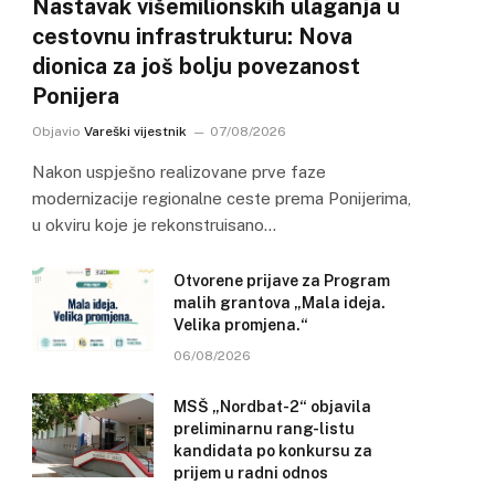
Nastavak višemilionskih ulaganja u
cestovnu infrastrukturu: Nova
dionica za još bolju povezanost
Ponijera
Objavio
Vareški vijestnik
07/08/2026
Nakon uspješno realizovane prve faze
modernizacije regionalne ceste prema Ponijerima,
u okviru koje je rekonstruisano…
Otvorene prijave za Program
malih grantova „Mala ideja.
Velika promjena.“
06/08/2026
MSŠ „Nordbat-2“ objavila
preliminarnu rang-listu
kandidata po konkursu za
prijem u radni odnos